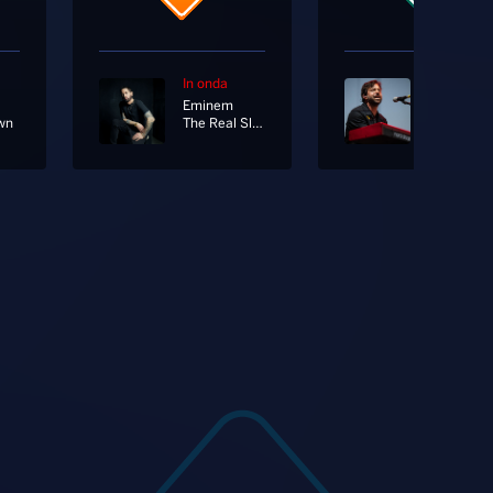
In onda
In onda
Eminem
The Fray
wn
The Real Slim Shady