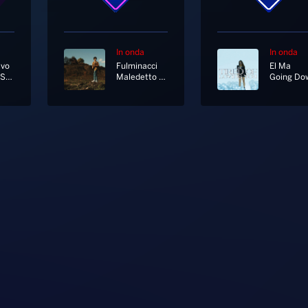
In onda
In onda
avo
Fulminacci
El Ma
Pensiero Stupendo
Maledetto Me
Going Do