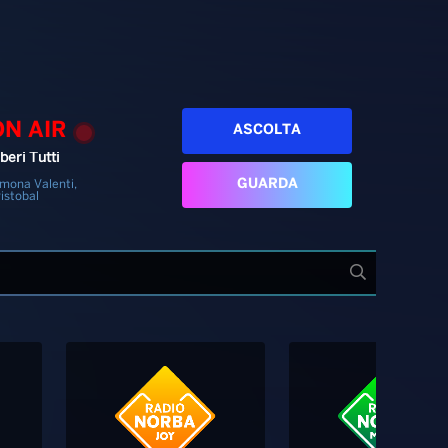
ON AIR
ASCOLTA
beri Tutti
GUARDA
mona Valenti,
istobal