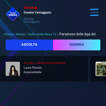
ON AIR
Daniela Vantaggiato
Daniela
Vantaggiato
Paradosso della diga del...
Home
/
Notizie
/
Radio Norba News TV
/
Cerca
ASCOLTA
GUARDA
In onda
su Radio Norba Italiana
Home
Laura Pausini
Incancellabile
Radio
Notizie
Palinsesto
Pod&Play
Classifiche
Top News