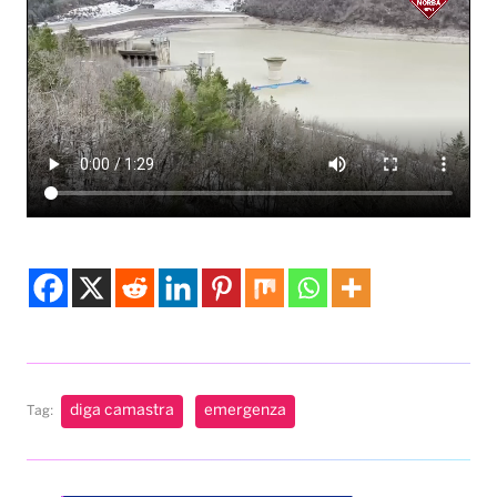
diga camastra
emergenza
Tag:
Musica & Spettacolo
Karol G pubblica il
suo nuovo album “No
me arrepiento de