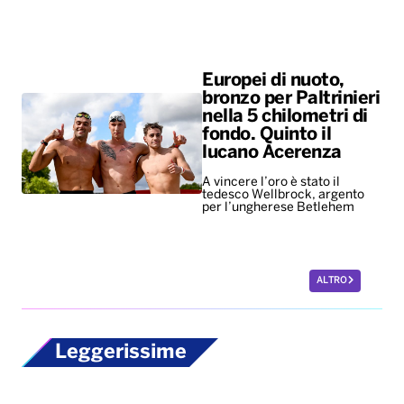
lucano Acerenza
A vincere l’oro è stato il
tedesco Wellbrock, argento
per l’ungherese Betlehem
ALTRO
Leggerissime
Mondiali ’86, all’asta
per 10 milioni di
dollari il pallone della
“mano de dios” di
Maradona
Il Pibe de Oro segnò con la
mano decretando la vittoria ai