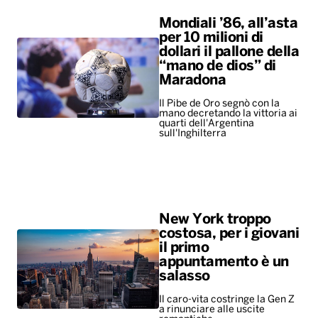
quarti dell'Argentina
sull'Inghilterra
New York troppo
costosa, per i giovani
il primo
appuntamento è un
salasso
Il caro-vita costringe la Gen Z
a rinunciare alle uscite
romantiche
ALTRO