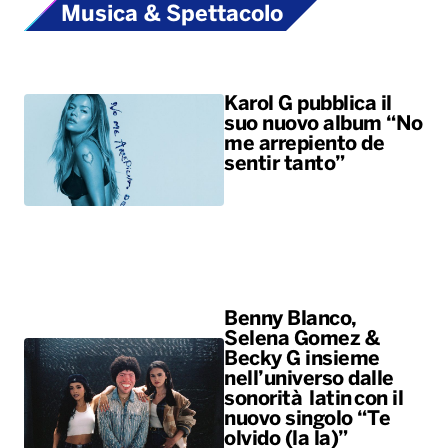
sentir tanto”
Benny Blanco,
Selena Gomez &
Becky G insieme
nell’universo dalle
sonorità latin con il
nuovo singolo “Te
olvido (la la)”
ALTRO