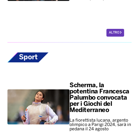
Sport
Scherma, la
potentina Francesca
Palumbo convocata
per i Giochi del
Mediterraneo
La fiorettista lucana, argento
olimpico a Parigi 2024, sarà in
pedana il 24 agosto
Europei di nuoto,
bronzo per Paltrinieri
nella 5 chilometri di
fondo. Quinto il