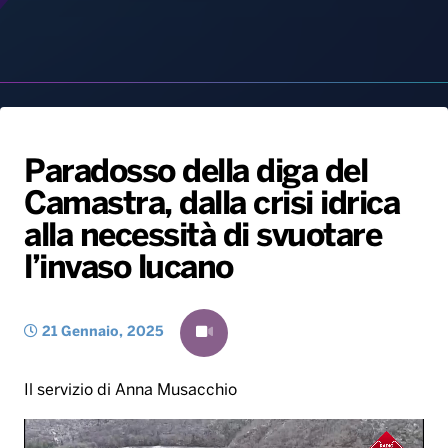
Paradosso della diga del
Gallery
Giochi&Concorsi
Locali
Playlist
Hit Dance
Camastra, dalla crisi idrica
Radio Norba News TV
PALATOUR
Musica e Spettacolo
Notiziario
Generale
alla necessità di svuotare
Voce al Bari
Sport
Interviste
Novità
l’invaso lucano
Battiti Live 2026
Radio Norba Consiglia
Oroscopo
21 Gennaio, 2025
Leggerissime
Speciale Astrabilia 2026
Gallery
Il servizio di Anna Musacchio