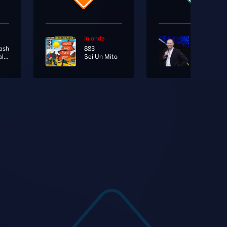
In onda
In onda
ash
883
Tutta Un'altra Storia
Sei Un Mito
Liberatem