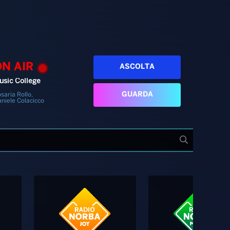
ON AIR
ASCOLTA
usic College
GUARDA
saria Rollo,
niele Colacicco