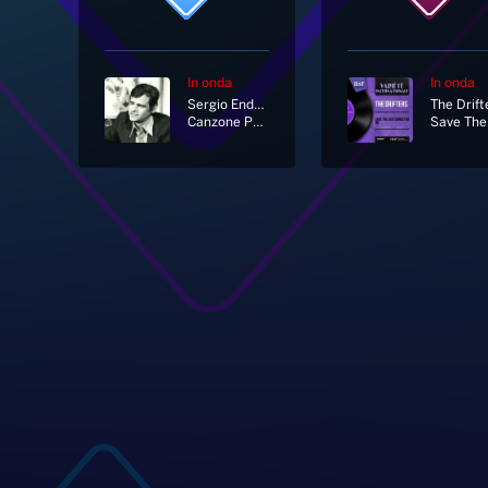
In onda
In onda
Sergio Endrigo
The Drift
Canzone Per Te