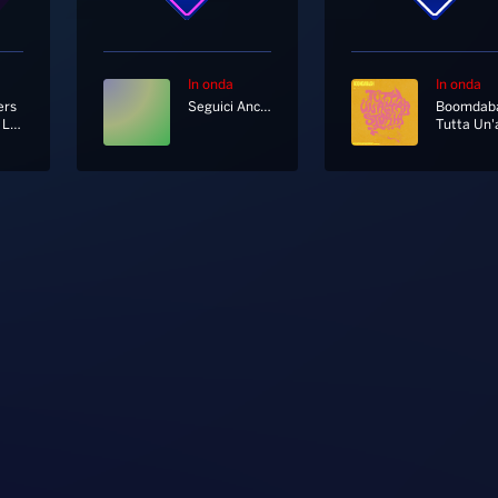
In onda
In onda
ers
Seguici Anche In Diretta Tv Al Canale 11 E 730 Di Sky
Boomdab
Save The Last Dance For Me