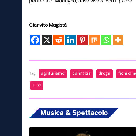
periferia di Modugno, dove viveva con il padre.
Gianvito Magistà
agriturismo
cannabis
droga
fichi d'in
Tag:
ulivi
Musica & Spettacolo