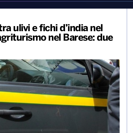
a ulivi e fichi d’india nel
agriturismo nel Barese: due