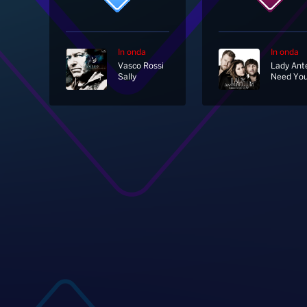
In onda
In onda
Vasco Rossi
Sally