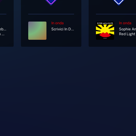
In onda
In onda
Lady Antebellum
Scrivici In Diretta Su Whatsapp Al 333 12 12 333
Need You Now
Red Light