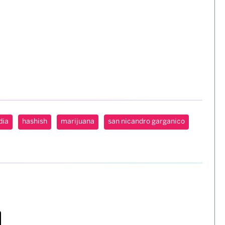
dia
hashish
marijuana
san nicandro garganico