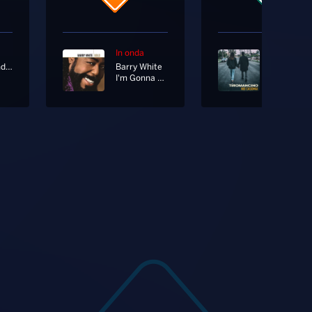
In onda
In onda
Sophie And The Giants
Barry White
Tiromanci
I'm Gonna Love You Just A Little More Baby
Noi Casom