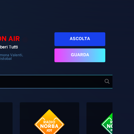
ON AIR
ASCOLTA
beri Tutti
GUARDA
mona Valenti,
istobal