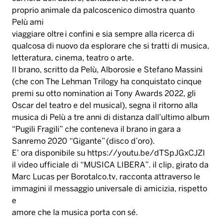
(che con The Lehman Trilogy ha conquistato cinque
premi su otto nomination ai Tony Awards 2022, gli
Oscar del teatro e del musical), segna il ritorno alla
musica di Pelù a tre anni di distanza dall’ultimo album
“Pugili Fragili” che conteneva il brano in gara a
Sanremo 2020 “Gigante” (disco d’oro).
E’ ora disponibile su https://youtu.be/dTSpJGxCJZI
il video ufficiale di “MUSICA LIBERA”. il clip, girato da
Marc Lucas per Borotalco.tv, racconta attraverso le
immagini il messaggio universale di amicizia, rispetto
e
amore che la musica porta con sé.
Per il TOUR ESTREMO LIVE 2023 Pelù ha radunato e
rinnovato i suoi Bandidos (Alessandro “Finaz” Finazzo
alle chitarre e voce, Valerio “Voodoo” Recenti al sinth,
tastiere, sampless e voce, Luc “Mitraglia” Martelli