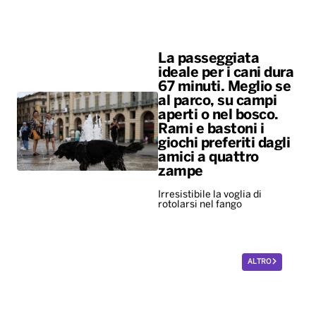
aperti o nel bosco.
Rami e bastoni i
giochi preferiti dagli
amici a quattro
zampe
Irresistibile la voglia di
rotolarsi nel fango
ALTRO
Diretta