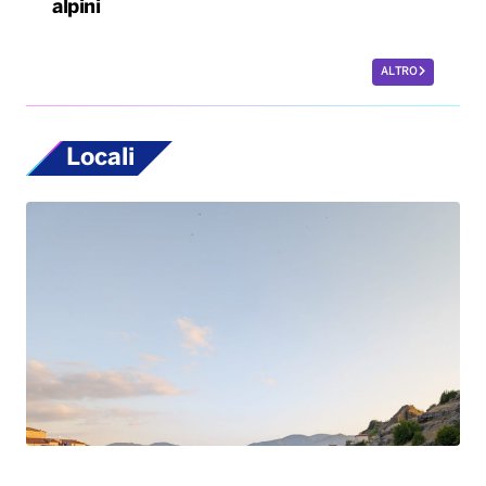
Tornano in Basilicata e ricostruiscono il loro
futuro tra natura e radici: la storia dei lucani
Giovanni ed Erica