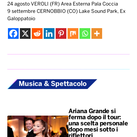
Musica & Spettacolo
Ariana Grande si
ferma dopo il tour:
una scelta personale
dopo mesi sotto i
riflettori
Fan in apprensione, ma
dall'entourage rassicurano:
nessun problema di salute