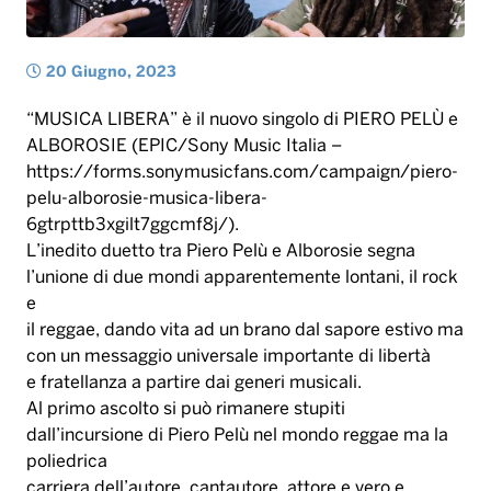
pelu-alborosie-musica-libera-
6gtrpttb3xgilt7ggcmf8j/).
L’inedito duetto tra Piero Pelù e Alborosie segna
l’unione di due mondi apparentemente lontani, il rock
e
il reggae, dando vita ad un brano dal sapore estivo ma
con un messaggio universale importante di libertà
e fratellanza a partire dai generi musicali.
Al primo ascolto si può rimanere stupiti
dall’incursione di Piero Pelù nel mondo reggae ma la
poliedrica
carriera dell’autore, cantautore, attore e vero e
proprio animale da palcoscenico dimostra quanto
Pelù ami
viaggiare oltre i confini e sia sempre alla ricerca di
qualcosa di nuovo da esplorare che si tratti di musica,
letteratura, cinema, teatro o arte.
Il brano, scritto da Pelù, Alborosie e Stefano Massini