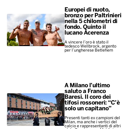
tedesco Wellbrock, argento
per l’ungherese Betlehem
A Milano l’ultimo
saluto a Franco
Baresi. Il coro dei
tifosi rossoneri: “C’è
solo un capitano”
Presenti tanti ex campioni del
Milan, ma anche i vertici del
calcio e rappresentanti di altri
club. Ovazione per Maldini e
Van Basten, fischi per…
ALTRO