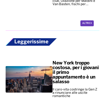
Leggerissime
New York troppo
costosa, per i giovani
il primo
appuntamento è un
salasso
Il caro-vita costringe la Gen Z
a rinunciare alle uscite
romantiche
La passeggiata
ideale per i cani dura
67 minuti. Meglio se
al parco, su campi