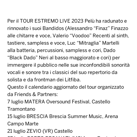
alla batteria, percussioni, sampless e cori, Dado
“Black Dado” Neri al basso maggiorato e cori) per
immergere il pubblico nelle sue inconfondibili sonorità
vocali e sonore tra i classici del suo repertorio da
solista e da frontman dei Litfiba.
Questo il calendario aggiornato del tour organizzato
da Friends & Partners:
7 luglio MATERA Oversound Festival, Castello
Tramontano
15 luglio BRESCIA Brescia Summer Music, Arena
Campo Marte
21 luglio ZEVIO (VR) Castello
27 luglio PORTO RECANATI (MC)Arena Beniamino
Gigli
28 luglio CASTIGLIONE DEL LAGO (PG) – Lacustica
Festival, Rocca Medioevale
30 luglio VERCELLI Piazza Antico Ospedale
3 agosto VILLA LAGARINA (TN) Castelfolk
7 agosto Tortoreto (TE) Piazza Olimpia