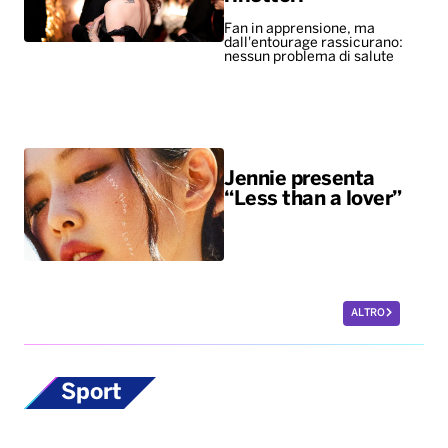
Jennie presenta
“Less than a lover”
ALTRO
Sport
Europei di nuoto,
bronzo per Paltrinieri
nella 5 chilometri di
fondo. Quinto il
lucano Acerenza
A vincere l’oro è stato il