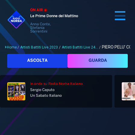
ON AIR
Le Prime Donne del Mattino
Anna Conte,
Stefania
Sorrentini
PIERO PELU’ CO
Home
/
Artisti Battiti Live 2023
/
Artisti Battiti Live 24...
/
Cerca
ASCOLTA
GUARDA
In onda
su Radio Norba Italiana
Home
Sergio Caputo
Un Sabato Italiano
Radio
Notizie
Palinsesto
Pod&Play
Classifiche
Top News