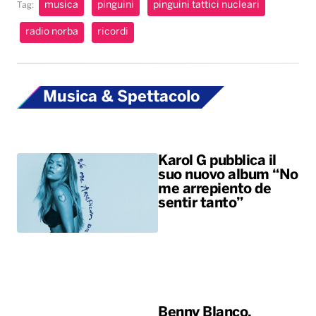
musica
pinguini
pinguini tattici nucleari
Tag:
radio norba
ricordi
Musica & Spettacolo
Karol G pubblica il
suo nuovo album “No
me arrepiento de
sentir tanto”
Benny Blanco,