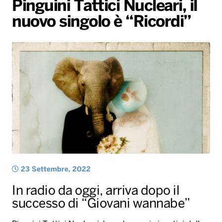
Pinguini Tattici Nucleari, il
Gallery
Giochi&Concorsi
Locali
Playlist
Hit Dance
nuovo singolo è “Ricordi”
Radio Norba News TV
PALATOUR
Musica e Spettacolo
Notiziario
Generale
Voce al Bari
Sport
Interviste
Novità
Battiti Live 2026
Radio Norba Consiglia
Oroscopo
Leggerissime
Speciale Astrabilia 2026
Gallery
23 Settembre, 2022
In radio da oggi, arriva dopo il
successo di “Giovani wannabe”