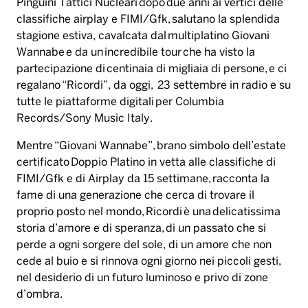
Pinguini Tattici Nucleari dopo due anni ai vertici delle
classifiche airplay e FIMI/Gfk, salutano la splendida
stagione estiva, cavalcata dal multiplatino Giovani
Wannabe e da un incredibile tour che ha visto la
partecipazione di centinaia di migliaia di persone, e ci
regalano “Ricordi”, da oggi, 23 settembre in radio e su
tutte le piattaforme digitali per Columbia
Records/Sony Music Italy.
Mentre “Giovani Wannabe”, brano simbolo dell’estate
certificato Doppio Platino in vetta alle classifiche di
FIMI/Gfk e di Airplay da 15 settimane, racconta la
fame di una generazione che cerca di trovare il
proprio posto nel mondo, Ricordi è una delicatissima
storia d’amore e di speranza, di un passato che si
perde a ogni sorgere del sole, di un amore che non
cede al buio e si rinnova ogni giorno nei piccoli gesti,
nel desiderio di un futuro luminoso e privo di zone
d’ombra.