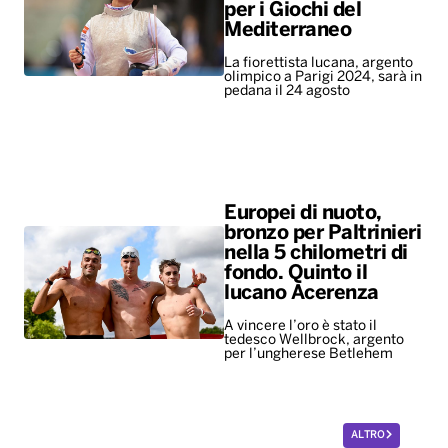
per i Giochi del
Mediterraneo
La fiorettista lucana, argento
olimpico a Parigi 2024, sarà in
pedana il 24 agosto
Europei di nuoto,
bronzo per Paltrinieri
nella 5 chilometri di
fondo. Quinto il
lucano Acerenza
A vincere l’oro è stato il
tedesco Wellbrock, argento
per l’ungherese Betlehem
ALTRO