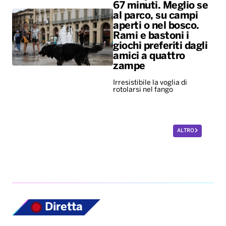
67 minuti. Meglio se
al parco, su campi
aperti o nel bosco.
Rami e bastoni i
giochi preferiti dagli
amici a quattro
zampe
Irresistibile la voglia di
rotolarsi nel fango
ALTRO
Diretta