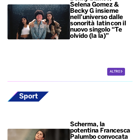
Selena Gomez &
Becky G insieme
nell’universo dalle
sonorità latin con il
nuovo singolo “Te
olvido (la la)”
ALTRO
Sport
Scherma, la
potentina Francesca
Palumbo convocata