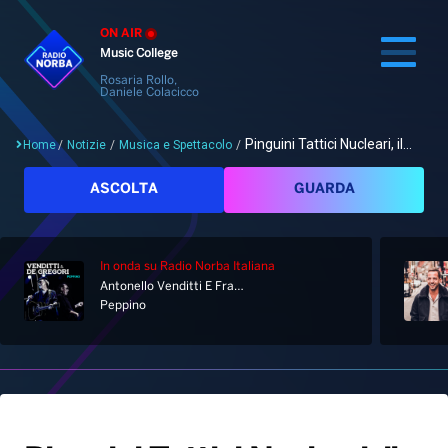
ON AIR
Music College
Rosaria Rollo,
Daniele Colacicco
Pinguini Tattici Nucleari, il...
Home
/
Notizie
/
Musica e Spettacolo
/
Cerca
ASCOLTA
GUARDA
In onda
su Radio Norba Italiana
Home
Antonello Venditti E Francesco De Gregori
Peppino
Radio
Notizie
Palinsesto
Pod&Play
Classifiche
Top News