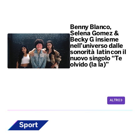
sonorità latin con il
nuovo singolo “Te
olvido (la la)”
ALTRO
Sport
Scherma, la
potentina Francesca
Palumbo convocata
per i Giochi del
Mediterraneo
La fiorettista lucana, argento