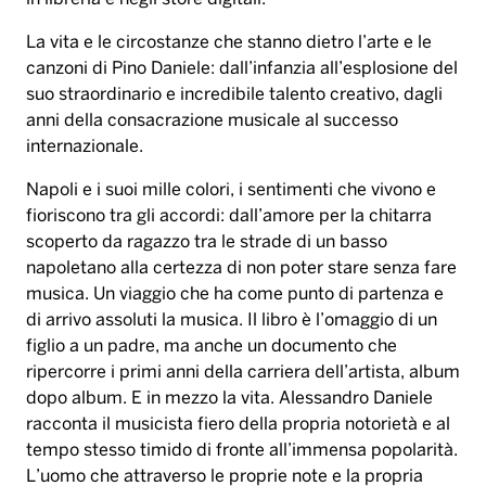
Napoli e i suoi mille colori, i sentimenti che vivono e
fioriscono tra gli accordi: dall’amore per la chitarra
scoperto da ragazzo tra le strade di un basso
napoletano alla certezza di non poter stare senza fare
musica. Un viaggio che ha come punto di partenza e
di arrivo assoluti la musica. Il libro è l’omaggio di un
figlio a un padre, ma anche un documento che
ripercorre i primi anni della carriera dell’artista, album
dopo album. E in mezzo la vita. Alessandro Daniele
racconta il musicista fiero della propria notorietà e al
tempo stesso timido di fronte all’immensa popolarità.
L’uomo che attraverso le proprie note e la propria
voce ha sedotto (e mai abbandonato) milioni di fans.
“Questo è per me un documento che mette insieme
l’uomo e l’artista – dichiara Alessandro Daniele –
perché non credo esista una separazione tra i due. Il
libro traccia un percorso cronologico della sua vita,
racconta il momento in cui papà incontra se stesso,