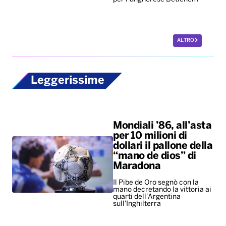
Mondiali ’86, all’asta
per 10 milioni di
dollari il pallone della
“mano de dios” di
Maradona
Il Pibe de Oro segnò con la
mano decretando la vittoria ai
quarti dell'Argentina
sull'Inghilterra
New York troppo
costosa, per i giovani
il primo
appuntamento è un
salasso