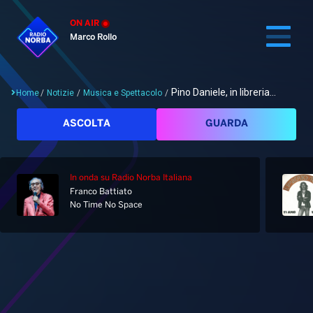
ON AIR
Marco Rollo
Pino Daniele, in libreria...
Home
/
Notizie
/
Musica e Spettacolo
/
Cerca
ASCOLTA
GUARDA
In onda
su Radio Norba Italiana
Home
Franco Battiato
No Time No Space
Radio
Notizie
Palinsesto
Pod&Play
Classifiche
Top News
Gallery
Giochi&Concorsi
Locali
Playlist
Hit Dance