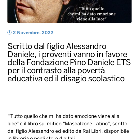
Daniele, i proventi vanno in favore
della Fondazione Pino Daniele ETS
per il contrasto alla povertà
educativa ed il disagio scolastico
“Tutto quello che mi ha dato emozione viene alla
luce” è il libro sul mitico “Mascalzone Latino”, scritto
dal figlio Alessandro ed edito da Rai Libri, disponibile
in libreria e negli store digitali.
La vita e le circostanze che stanno dietro l’arte e le
canzoni di Pino Daniele: dall’infanzia all’esplosione del
suo straordinario e incredibile talento creativo, dagli
anni della consacrazione musicale al successo
internazionale.