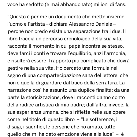
deve farci i conti e trovare l’equilibrio, anzi l’armonia,
e risulterà essere il rapporto più complicato che dovrà
gestire nella sua vita. Ho cercato una formula nel
segno di una compartecipazione sana del lettore, che
non è quella di guardare dal buco della serratura. La
narrazione così ha assunto una duplice finalità: da una
parte la storicizzazione, dove i racconti danno conto
della radice artistica di mio padre; dall’altra, invece, la
sua esperienza umana, che si riflette nelle sue opere
come nel titolo di questo libro – “Le sofferenze, i
disagi, i sacrifici, le persone che ho amato, tutto
quello che mi ha dato emozione viene alla luce” – è
anche una testimonianza di inclusione sociale in vari
ambiti e che spero possa essere da esempio a chi ha
bisogno, per chi si ferma davanti alla prima
difficoltà”.
Il libro finanzia “
i suoni delle emozioni
” per il contrasto
alla povertà educativa ed il disagio scolastico, un