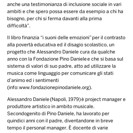
progetto che Alessandro Daniele cura da qualche
anno con la Fondazione Pino Daniele e che si basa sul
sistema di valori di suo padre, atto ad utilizzare la
musica come linguaggio per comunicare gli stati
d’animo ed i sentimenti
(info:
www.fondazionepinodaniele.org
).
Alessandro Daniele (Napoli, 1979) è project manager e
produttore artistico in ambito musicale.
Secondogenito di Pino Daniele, ha lavorato per
quindici anni con il padre, diventandone in breve
tempo il personal manager. È docente di varie
discipline dell’organizzazione e della gestione dello
spettacolo al conservatorio di Musica Giuseppe Verdi
di Milano. Dirige la Fondazione Pino Daniele ETS per il
perseguimento delle attività sociali e benefiche
intraprese dal padre, preservandone la memoria
attraverso iniziative culturali e musicali in suo nome,
laboratori di ricerca musicale e la formazione artistica