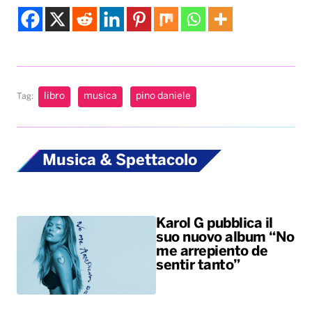
Musica & Spettacolo
Karol G pubblica il
suo nuovo album “No
me arrepiento de
sentir tanto”
Benny Blanco,
Selena Gomez &
Becky G insieme
nell’universo dalle