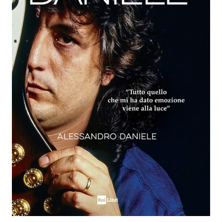
libro
musica
pino daniele
Tag: