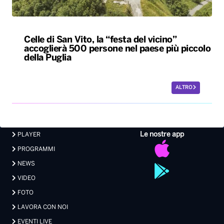
ALTRO
Le nostre app
PLAYER
PROGRAMMI
NEWS
VIDEO
FOTO
LAVORA CON NOI
EVENTI LIVE
CONTATTI PUBBLICITÀ
MEDIA PARTNERSHIP
Privacy
|
Preferenze Privacy
|
Cookie
|
Contatti