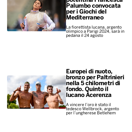
potentina Francesca
Palumbo convocata
per i Giochi del
Mediterraneo
La fiorettista lucana, argento
olimpico a Parigi 2024, sarà in
pedana il 24 agosto
Europei di nuoto,
bronzo per Paltrinieri
nella 5 chilometri di
fondo. Quinto il
lucano Acerenza
A vincere l’oro è stato il
tedesco Wellbrock, argento
per l’ungherese Betlehem