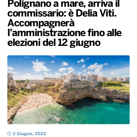
Polignano a mare, arriva il
Gallery
Giochi&Concorsi
Locali
Playlist
Hit Dance
commissario: è Delia Viti.
Radio Norba News TV
PALATOUR
Musica e Spettacolo
Notiziario
Generale
Accompagnerà
Voce al Bari
Sport
Interviste
Novità
l’amministrazione fino alle
Battiti Live 2026
Radio Norba Consiglia
Oroscopo
elezioni del 12 giugno
Leggerissime
Speciale Astrabilia 2026
Gallery
2 Giugno, 2022