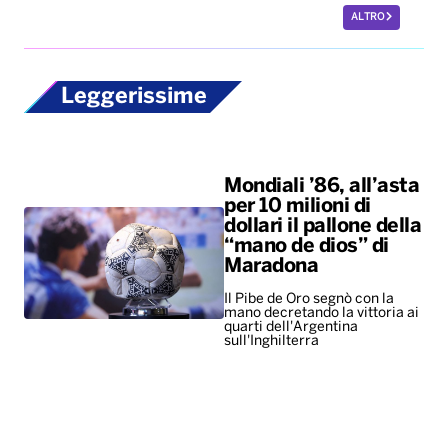
ALTRO
Leggerissime
Mondiali ’86, all’asta
per 10 milioni di
dollari il pallone della
“mano de dios” di
Maradona
Il Pibe de Oro segnò con la
mano decretando la vittoria ai
quarti dell'Argentina
sull'Inghilterra