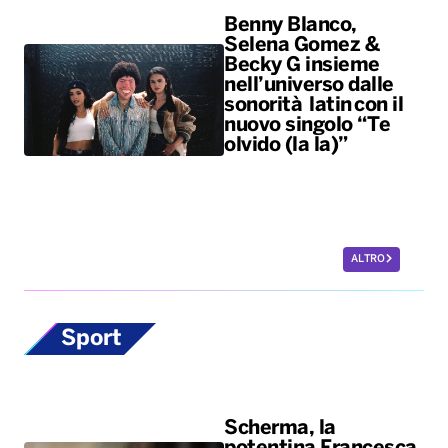
Benny Blanco,
Selena Gomez &
Becky G insieme
nell’universo dalle
sonorità latin con il
nuovo singolo “Te
olvido (la la)”
ALTRO
Sport
Scherma, la