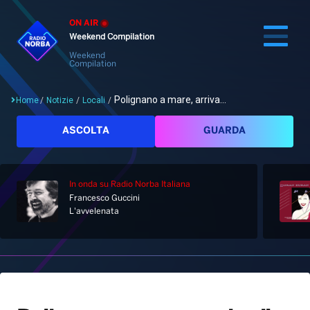
ON AIR
Weekend Compilation
Weekend
Compilation
Polignano a mare, arriva...
Home
/
Notizie
/
Locali
/
Cerca
ASCOLTA
GUARDA
In onda
su Radio Norba Italiana
Home
Francesco Guccini
L'avvelenata
Radio
Notizie
Palinsesto
Pod&Play
Classifiche
Top News