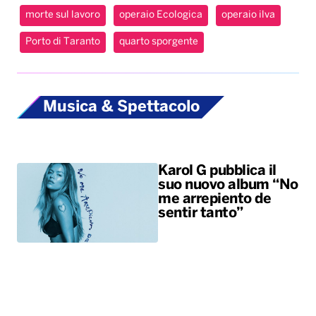
morte sul lavoro
operaio Ecologica
operaio ilva
Porto di Taranto
quarto sporgente
Musica & Spettacolo
Karol G pubblica il
suo nuovo album “No
me arrepiento de
sentir tanto”