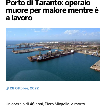
Porto di Taranto: operaio
Gallery
Giochi&Concorsi
Locali
Playlist
Hit Dance
muore per malore mentre è
Radio Norba News TV
PALATOUR
Musica e Spettacolo
Notiziario
Generale
a lavoro
Voce al Bari
Sport
Interviste
Novità
Battiti Live 2026
Radio Norba Consiglia
Oroscopo
Leggerissime
Speciale Astrabilia 2026
Gallery
28 Ottobre, 2022
Un operaio di 46 anni, Piero Mingolla, è morto