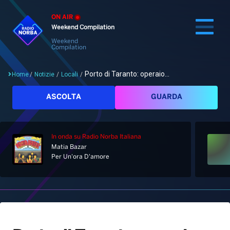
ON AIR
Weekend Compilation
Weekend
Compilation
Porto di Taranto: operaio...
Home
/
Notizie
/
Locali
/
Cerca
ASCOLTA
GUARDA
In onda
su Radio Norba Italiana
Home
Matia Bazar
Per Un'ora D'amore
Radio
Notizie
Palinsesto
Pod&Play
Classifiche
Top News