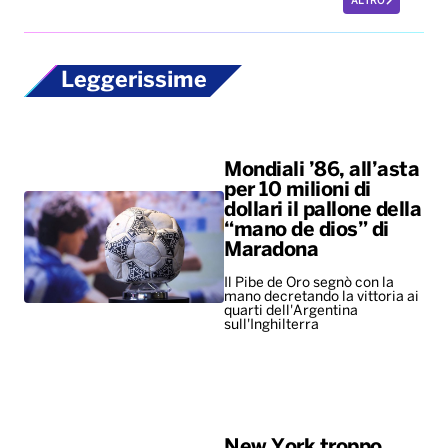
ALTRO
Leggerissime
Mondiali ’86, all’asta
per 10 milioni di
dollari il pallone della
“mano de dios” di
Maradona
Il Pibe de Oro segnò con la
mano decretando la vittoria ai
quarti dell'Argentina
sull'Inghilterra
New York troppo