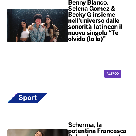
Benny Blanco,
Selena Gomez &
Becky G insieme
nell’universo dalle
sonorità latin con il
nuovo singolo “Te
olvido (la la)”
ALTRO
Sport
Scherma, la
potentina Francesca