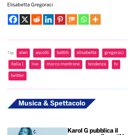
Elisabetta Gregoraci
alan
ascolti
battiti
elisabetta
gregoraci
Tag:
italia 1
live
marco montrone
tendenza
tv
twitter
Musica & Spettacolo
Karol G pubblica il