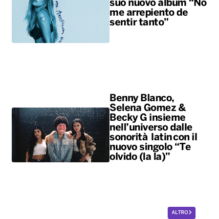
suo nuovo album “No
me arrepiento de
sentir tanto”
Benny Blanco,
Selena Gomez &
Becky G insieme
nell’universo dalle
sonorità latin con il
nuovo singolo “Te
olvido (la la)”
ALTRO