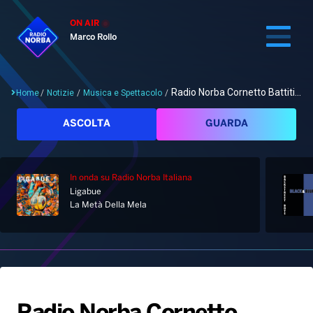
ON AIR
Marco Rollo
Radio Norba Cornetto Battiti...
Home
/
Notizie
/
Musica e Spettacolo
/
Cerca
ASCOLTA
GUARDA
In onda
su Radio Norba Italiana
Home
Ligabue
La Metà Della Mela
Radio
Notizie
Palinsesto
Pod&Play
Classifiche
Top News
Gallery
Giochi&Concorsi
Locali
Playlist
Hit Dance