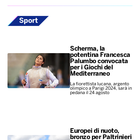
Sport
Scherma, la
potentina Francesca
Palumbo convocata
per i Giochi del
Mediterraneo
La fiorettista lucana, argento
olimpico a Parigi 2024, sarà in
pedana il 24 agosto
Europei di nuoto,
bronzo per Paltrinieri