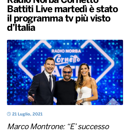
Radio Norba Cornetto
Battiti Live martedì è stato
Radio Norba News TV
PALATOUR
Musica e Spettacolo
Notiziario
Generale
il programma tv più visto
Voce al Bari
Sport
Interviste
Novità
d’Italia
Battiti Live 2026
Radio Norba Consiglia
Oroscopo
Leggerissime
Speciale Astrabilia 2026
Gallery
21 Luglio, 2021
Marco Montrone: “E’ successo