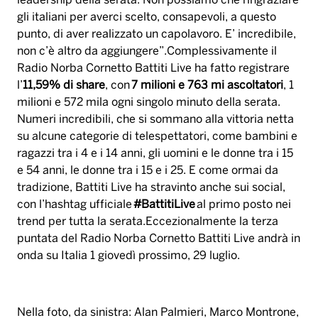
leadership della serata. Non possiamo che ringraziare
gli italiani per averci scelto, consapevoli, a questo
punto, di aver realizzato un capolavoro. E’ incredibile,
non c’è altro da aggiungere”.Complessivamente il
Radio Norba Cornetto Battiti Live ha fatto registrare
l’
11,59% di share
, con
7 milioni e 763 mi ascoltatori
, 1
milioni e 572 mila ogni singolo minuto della serata.
Numeri incredibili, che si sommano alla vittoria netta
su alcune categorie di telespettatori, come bambini e
ragazzi tra i 4 e i 14 anni, gli uomini e le donne tra i 15
e 54 anni, le donne tra i 15 e i 25. E come ormai da
tradizione, Battiti Live ha stravinto anche sui social,
con l’hashtag ufficiale
#BattitiLive
al primo posto nei
trend per tutta la serata.Eccezionalmente la terza
puntata del Radio Norba Cornetto Battiti Live andrà in
onda su Italia 1 giovedì prossimo, 29 luglio.
Nella foto, da sinistra: Alan Palmieri, Marco Montrone,