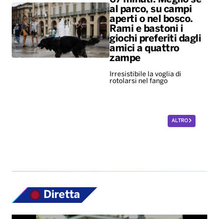
al parco, su campi
aperti o nel bosco.
Rami e bastoni i
giochi preferiti dagli
amici a quattro
zampe
Irresistibile la voglia di
rotolarsi nel fango
ALTRO
Diretta