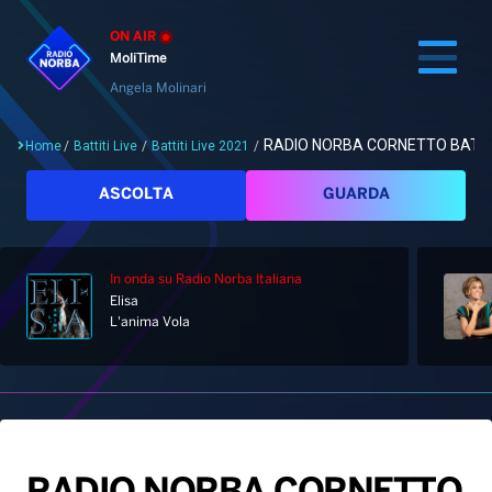
ON AIR
MoliTime
Angela Molinari
RADIO NORBA CORNETTO BATTITI
Home
/
Battiti Live
/
Battiti Live 2021
/
Cerca
ASCOLTA
GUARDA
In onda
su Radio Norba Italiana
Home
Elisa
L'anima Vola
Radio
Notizie
Palinsesto
Pod&Play
Classifiche
Top News
Gallery
Giochi&Concorsi
Locali
Playlist
Hit Dance