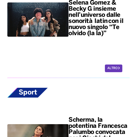
Selena Gomez &
Becky G insieme
nell’universo dalle
sonorità latin con il
nuovo singolo “Te
olvido (la la)”
ALTRO
Sport
Scherma, la
potentina Francesca
Palumbo convocata