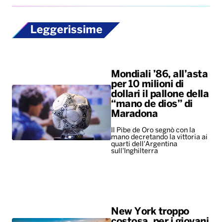
Leggerissime
Mondiali ’86, all’asta
per 10 milioni di
dollari il pallone della
“mano de dios” di
Maradona
Il Pibe de Oro segnò con la
mano decretando la vittoria ai
quarti dell'Argentina
sull'Inghilterra
New York troppo
costosa, per i giovani