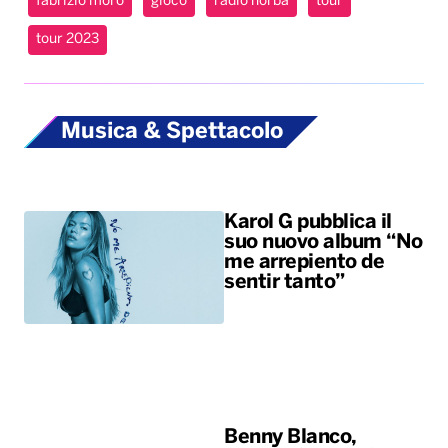
fabrizio moro
gioco
radio norba
tour
tour 2023
Musica & Spettacolo
Karol G pubblica il
suo nuovo album “No
me arrepiento de
sentir tanto”
Benny Blanco,