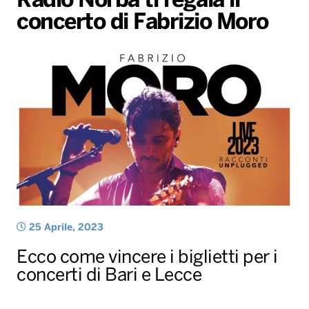
Radio Norba ti regala il
concerto di Fabrizio Moro
Radio Norba News TV
PALATOUR
Musica e Spettacolo
Notiziario
Generale
Voce al Bari
Sport
Interviste
Novità
Battiti Live 2026
Radio Norba Consiglia
Oroscopo
Leggerissime
Speciale Astrabilia 2026
Gallery
25 Aprile, 2023
Ecco come vincere i biglietti per i
concerti di Bari e Lecce