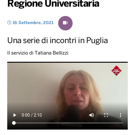
Regione Universitaria
Gallery
Giochi&Concorsi
Locali
Playlist
Hit Dance
Radio Norba News TV
PALATOUR
Musica e Spettacolo
Notiziario
Generale
16 Settembre, 2021
Voce al Bari
Sport
Interviste
Novità
Una serie di incontri in Puglia
Battiti Live 2026
Radio Norba Consiglia
Oroscopo
Leggerissime
Speciale Astrabilia 2026
Gallery
Il servizio di Tatiana Bellizzi