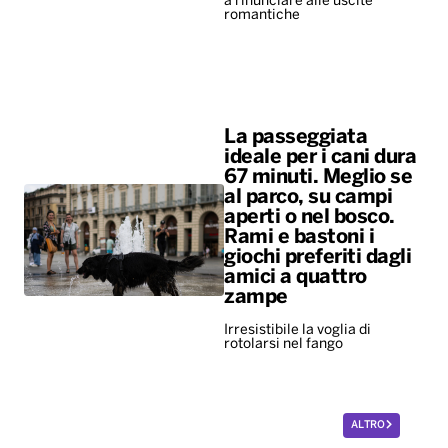
a rinunciare alle uscite
romantiche
La passeggiata
ideale per i cani dura
67 minuti. Meglio se
al parco, su campi
aperti o nel bosco.
Rami e bastoni i
giochi preferiti dagli
amici a quattro
zampe
Irresistibile la voglia di
rotolarsi nel fango
ALTRO