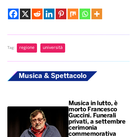
regione
università
Tag:
Musica & Spettacolo
Musica in lutto, è
morto Francesco
Guccini. Funerali
privati, a settembre
cerimonia
commemorativa