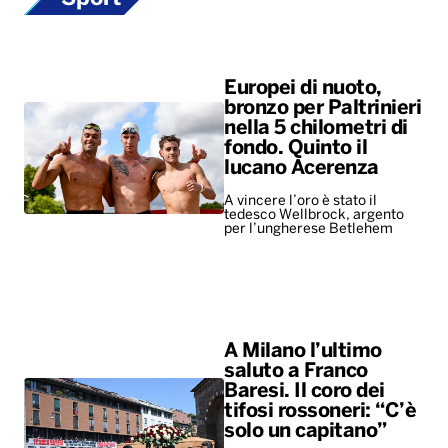
Europei di nuoto,
bronzo per Paltrinieri
nella 5 chilometri di
fondo. Quinto il
lucano Acerenza
A vincere l’oro è stato il
tedesco Wellbrock, argento
per l’ungherese Betlehem
A Milano l’ultimo
saluto a Franco
Baresi. Il coro dei
tifosi rossoneri: “C’è
solo un capitano”