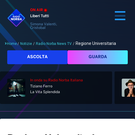
ON AIR
Liberi Tutti
Simona Valenti,
Cristobal
Regione Universitaria
Home
/
Notizie
/
Radio Norba News TV
/
Cerca
ASCOLTA
GUARDA
In onda
su Radio Norba Italiana
Home
Tiziano Ferro
La Vita Splendida
Radio
Notizie
Palinsesto
Pod&Play
Classifiche
Top News