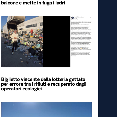
Svegliato dall’esplosione di uno sportello
bancomat, residente lancia cocci dal
balcone e mette in fuga i ladri