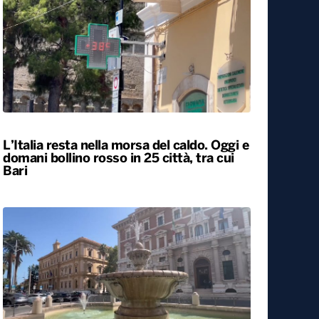
Il Consiglio dei ministri approva nuovo
taglio delle accise sul gasolio: resta di 17
centesimi al litro fino al 25 agosto