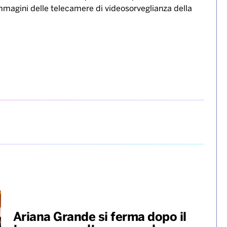
Bari, e residente a Lecce è stato ferito a coltellate al
de della movida del capoluogo salentino. Il giovane è
l bacino ed è stato trasportato in ospedale in
 immagini delle telecamere di videosorveglianza della