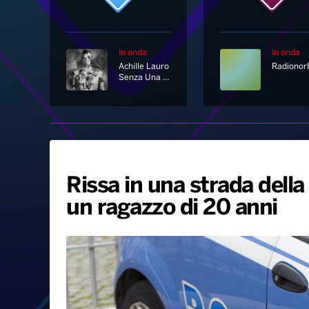
In onda
In onda
Achille Lauro
Senza Una Stupida Storia