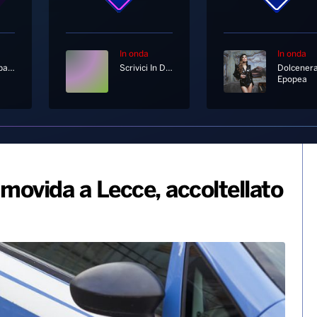
In onda
In onda
Radionorba News
Scrivici In Diretta Su Whatsapp Al 333 12 12 333
Dolcener
Epopea