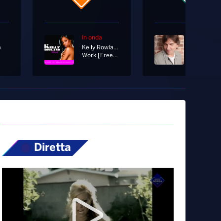
In onda
In onda
a
Kelly Rowland
Gianni Tog
Work [Freemasons Radio Edit]
Semplice