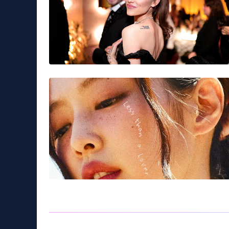
accoltellato
giovane
Lecce
movida
Tag:
Musica & Spettacolo