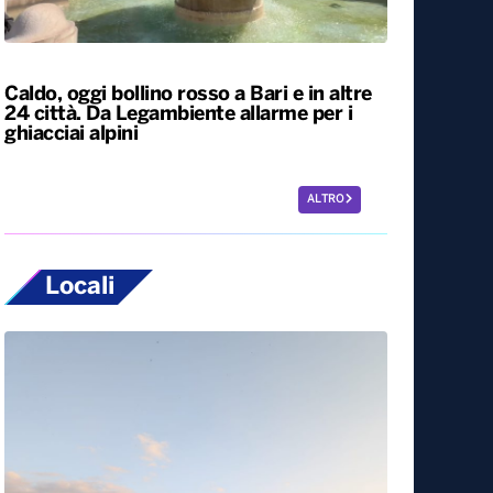
L’Italia resta nella morsa del caldo. Oggi e
domani bollino rosso in 25 città, tra cui
Bari
Caldo, oggi bollino rosso a Bari e in altre
24 città. Da Legambiente allarme per i
ghiacciai alpini