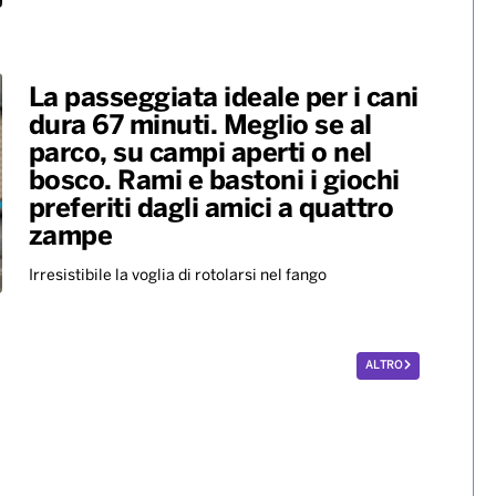
New York troppo costosa, per i
giovani il primo appuntamento
è un salasso
Il caro-vita costringe la Gen Z a rinunciare alle uscite
romantiche
La passeggiata ideale per i cani
dura 67 minuti. Meglio se al
parco, su campi aperti o nel
bosco. Rami e bastoni i giochi