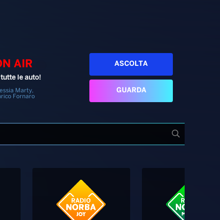
ON AIR
ASCOLTA
tutte le auto!
GUARDA
essia Marty,
rico Fornaro