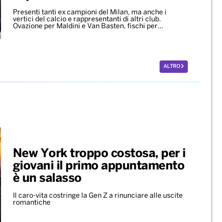
Acerenza
A vincere l’oro è stato il tedesco Wellbrock, argento
per l’ungherese Betlehem
A Milano l’ultimo saluto a
Franco Baresi. Il coro dei tifosi
rossoneri: “C’è solo un
capitano”
Presenti tanti ex campioni del Milan, ma anche i
vertici del calcio e rappresentanti di altri club.
Ovazione per Maldini e Van Basten, fischi per…
ALTRO