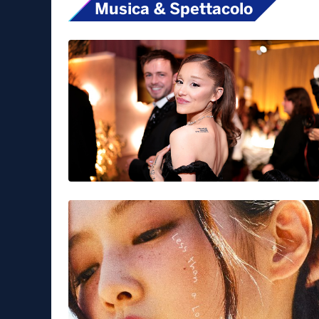
road to battiti
Tag:
Musica & Spettacolo