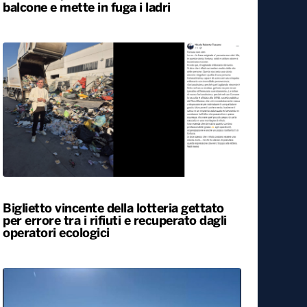
Svegliato dall’esplosione di uno sportello
bancomat, residente lancia cocci dal
balcone e mette in fuga i ladri