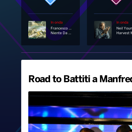
In onda
In onda
Francesco De Gregori
Neil You
Niente Da Capire