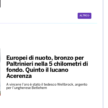
Fan in apprensione, ma dall'entourage rassicurano:
nessun problema di salute
Jennie presenta “Less than a
lover”
ALTRO