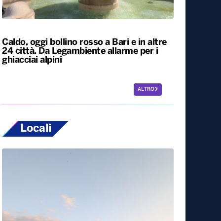
L’Italia resta nella morsa del caldo. Oggi e
domani bollino rosso in 25 città, tra cui
Bari
Caldo, oggi bollino rosso a Bari e in altre
24 città. Da Legambiente allarme per i
ghiacciai alpini