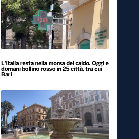
Il Consiglio dei ministri approva nuovo
taglio delle accise sul gasolio: resta di 17
centesimi al litro fino al 25 agosto