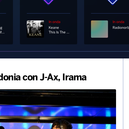
In onda
In onda
ng
Keane
Harvest Moon
This Is The Last Time