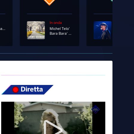
In onda
In onda
Radionorba News
Michel Telo'
Bara Bara' [A Class Floor Mix]
Titanic