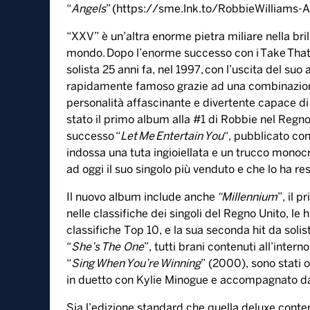
“
Angels
” (
https://sme.lnk.to/RobbieWilliams-A
“XXV” è un’altra enorme pietra miliare nella brill
mondo. Dopo l’enorme successo con i Take That, i
solista 25 anni fa, nel 1997, con l’uscita del suo
rapidamente famoso grazie ad una combinazione d
personalità affascinante e divertente capace di a
stato il primo album alla #1 di Robbie nel Regno U
successo “
Let Me Entertain You
“, pubblicato con 
indossa una tuta ingioiellata e un trucco monocr
ad oggi il suo singolo più venduto e che lo ha re
Il nuovo album include anche
“Millennium
”, il 
nelle classifiche dei singoli del Regno Unito, le hi
classifiche Top 10, e la sua seconda hit da solist
“
She’s The One
”, tutti brani contenuti all’intern
“
Sing When You’re Winning
” (2000), sono stati or
in duetto con Kylie Minogue e accompagnato dal 
Sia l’edizione standard che quella deluxe conter