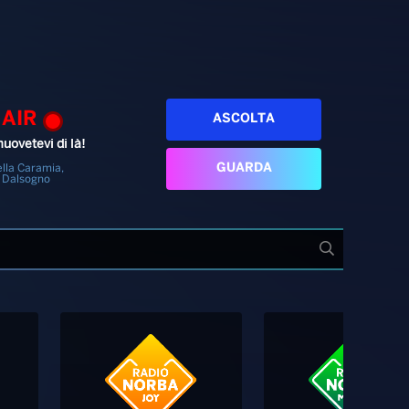
 AIR
ASCOLTA
uovetevi di là!
GUARDA
lla Caramia,
 Dalsogno