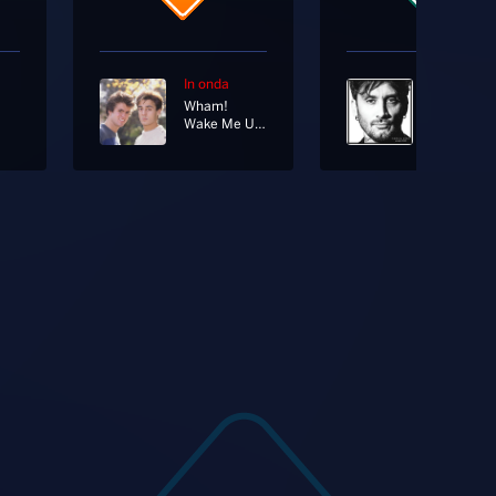
In onda
In onda
Wham!
Wake Me Up Before You Go-Go
Oggi