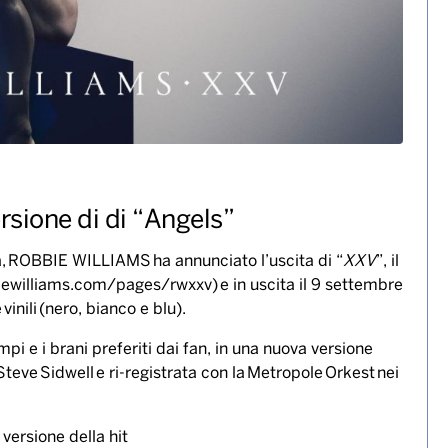
rsione di di “Angels”
sta, ROBBIE WILLIAMS ha annunciato l’uscita di “
XXV
”, il
iewilliams.com/pages/rwxxv
) e in uscita il 9 settembre
vinili (nero, bianco e blu).
tempi e i brani preferiti dai fan, in una nuova versione
eve Sidwell e ri-registrata con la Metropole Orkest nei
 versione della hit