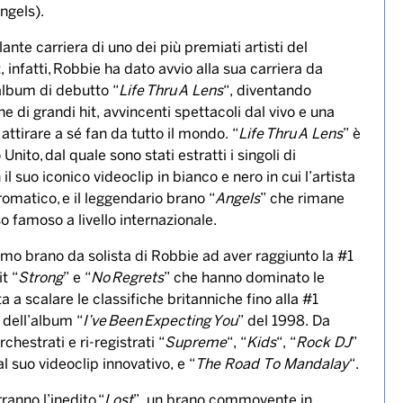
ngels
).
ante carriera di uno dei più premiati artisti del
nfatti, Robbie ha dato avvio alla sua carriera da
 album di debutto “
Life Thru A Lens
“, diventando
i grandi hit, avvincenti spettacoli dal vivo e una
ttirare a sé fan da tutto il mondo. “
Life Thru A Lens
” è
nito, dal quale sono stati estratti i singoli di
il suo iconico videoclip in bianco e nero in cui l’artista
omatico, e il leggendario brano “
Angels
” che rimane
so famoso a livello internazionale.
primo brano da solista di Robbie ad aver raggiunto la #1
t “
Strong
” e “
No Regrets
” che hanno dominato le
a a scalare le classifiche britanniche fino alla #1
o dell’album “
I’ve Been Expecting You
” del 1998. Da
chestrati e ri-registrati “
Supreme
“, “
Kids
“, “
Rock DJ
”
suo videoclip innovativo, e “
The Road To Mandalay
“.
ranno l’inedito “
Lost
”, un brano commovente in