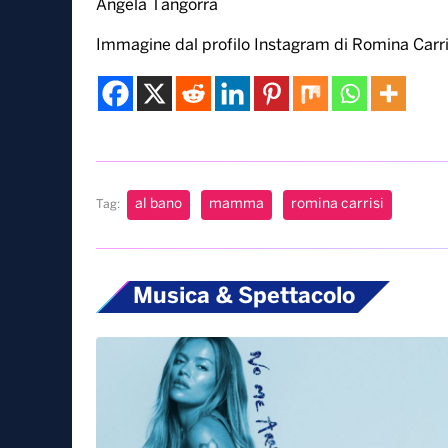
Angela Tangorra
Immagine dal profilo Instagram di Romina Carri
al bano
mamma
romina carrisi
Tag:
Musica & Spettacolo