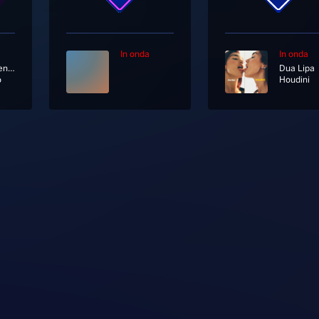
In onda
In onda
Marco Mengoni
Dua Lipa
o
Houdini