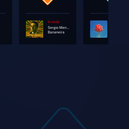
In onda
In onda
Sergio Mendes Ft. Mr. Vegas
Coldplay
Bananeira
All My Lov