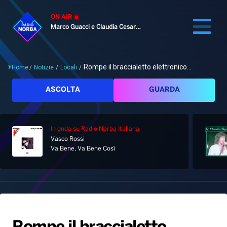
ON AIR
Marco Guacci e Claudia Cesaroni
Rompe il braccialetto elettronico...
Home
/
Notizie
/
Locali
/
Cerca
ASCOLTA
GUARDA
In onda
su Radio Norba Italiana
Home
Vasco Rossi
Va Bene, Va Bene Così
Radio
Notizie
Palinsesto
Pod&Play
Classifiche
Top News
Gallery
Giochi&Concorsi
Locali
Playlist
Hit Dance