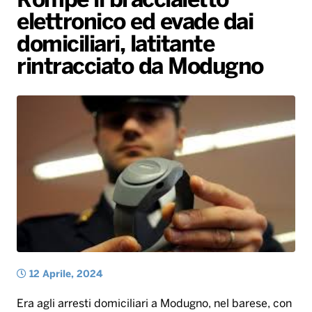
Rompe il braccialetto
elettronico ed evade dai
Radio Norba News TV
PALATOUR
Musica e Spettacolo
Notiziario
Generale
domiciliari, latitante
Voce al Bari
Sport
Interviste
Novità
rintracciato da Modugno
Battiti Live 2026
Radio Norba Consiglia
Oroscopo
Leggerissime
Speciale Astrabilia 2026
Gallery
12 Aprile, 2024
Era agli arresti domiciliari a Modugno, nel barese, con