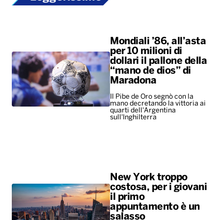
Mondiali ’86, all’asta
per 10 milioni di
dollari il pallone della
“mano de dios” di
Maradona
Il Pibe de Oro segnò con la
mano decretando la vittoria ai
quarti dell'Argentina
sull'Inghilterra
New York troppo
costosa, per i giovani
il primo
appuntamento è un
salasso