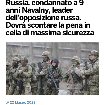
Russia, condannato a 9
Gallery
Giochi&Concorsi
Locali
Playlist
Hit Dance
anni Navalny, leader
Radio Norba News TV
PALATOUR
Musica e Spettacolo
Notiziario
Generale
dell’opposizione russa.
Voce al Bari
Sport
Interviste
Novità
Dovrà scontare la pena in
Battiti Live 2026
Radio Norba Consiglia
Oroscopo
cella di massima sicurezza
Leggerissime
Speciale Astrabilia 2026
Gallery
22 Marzo, 2022