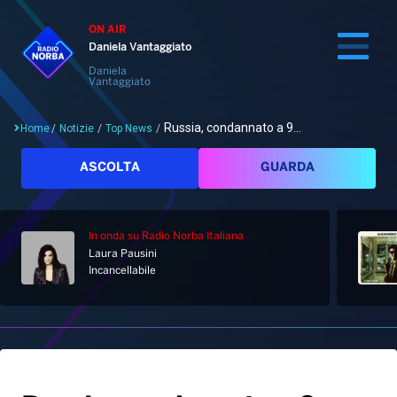
ON AIR
Daniela Vantaggiato
Daniela
Vantaggiato
Russia, condannato a 9...
Home
/
Notizie
/
Top News
/
Cerca
ASCOLTA
GUARDA
In onda
su Radio Norba Italiana
Home
Laura Pausini
Incancellabile
Radio
Notizie
Palinsesto
Pod&Play
Classifiche
Top News