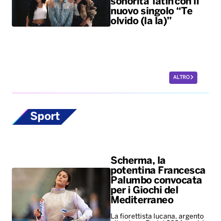
sonorità latin con il
nuovo singolo “Te
olvido (la la)”
ALTRO
Sport
Scherma, la
potentina Francesca
Palumbo convocata
per i Giochi del
Mediterraneo
La fiorettista lucana, argento