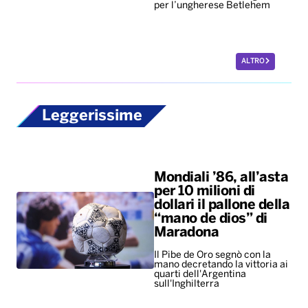
per l’ungherese Betlehem
ALTRO
Leggerissime
Mondiali ’86, all’asta
per 10 milioni di
dollari il pallone della
“mano de dios” di
Maradona
Il Pibe de Oro segnò con la
mano decretando la vittoria ai
quarti dell'Argentina
sull'Inghilterra