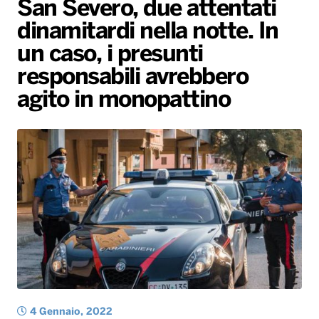
San Severo, due attentati
Gallery
Giochi&Concorsi
Locali
Playlist
Hit Dance
dinamitardi nella notte. In
Radio Norba News TV
PALATOUR
Musica e Spettacolo
Notiziario
Generale
un caso, i presunti
Voce al Bari
Sport
Interviste
Novità
responsabili avrebbero
Battiti Live 2026
Radio Norba Consiglia
Oroscopo
agito in monopattino
Leggerissime
Speciale Astrabilia 2026
Gallery
4 Gennaio, 2022