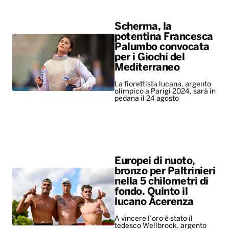
Scherma, la
potentina Francesca
Palumbo convocata
per i Giochi del
Mediterraneo
La fiorettista lucana, argento
olimpico a Parigi 2024, sarà in
pedana il 24 agosto
Europei di nuoto,
bronzo per Paltrinieri
nella 5 chilometri di
fondo. Quinto il
lucano Acerenza
A vincere l’oro è stato il
tedesco Wellbrock, argento