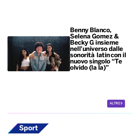
Benny Blanco,
Selena Gomez &
Becky G insieme
nell’universo dalle
sonorità latin con il
nuovo singolo “Te
olvido (la la)”
ALTRO
Sport