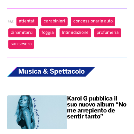
attentati
carabinieri
concessionaria auto
Tag:
dinamitardi
foggia
Intimidazione
profumeria
san severo
Musica & Spettacolo
Karol G pubblica il
suo nuovo album “No
me arrepiento de
sentir tanto”