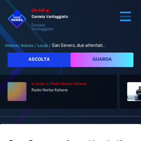
ON AIR
Daniela Vantaggiato
Daniela
Vantaggiato
San Severo, due attentati...
Home
/
Notizie
/
Locali
/
Cerca
ASCOLTA
GUARDA
In onda
su Radio Norba Italiana
Home
Radio Norba Italiana
Radio
Notizie
Palinsesto
Pod&Play
Classifiche
Top News