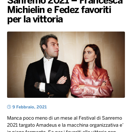
Sanremo 2021 – Francesca
Michielin e Fedez favoriti
Radio Norba News TV
PALATOUR
Musica e Spettacolo
Notiziario
Generale
per la vittoria
Voce al Bari
Sport
Interviste
Novità
Battiti Live 2026
Radio Norba Consiglia
Oroscopo
Leggerissime
Speciale Astrabilia 2026
Gallery
9 Febbraio, 2021
Manca poco meno di un mese al Festival di Sanremo
2021 targato Amadeus e la macchina organizzativa e’