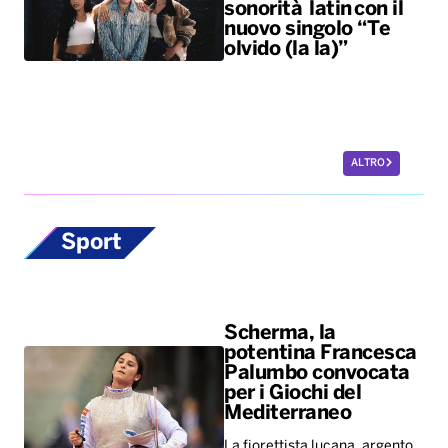
sonorità latin con il
nuovo singolo “Te
olvido (la la)”
ALTRO
Sport
Scherma, la
potentina Francesca
Palumbo convocata
per i Giochi del
Mediterraneo
La fiorettista lucana, argento