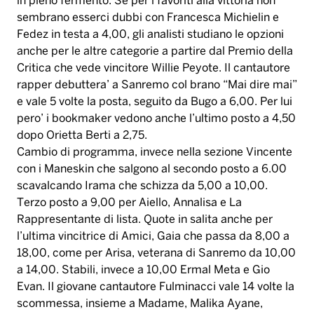
in pieno fermento. Se per i favoriti alla vittoria non
sembrano esserci dubbi con Francesca Michielin e
Fedez in testa a 4,00, gli analisti studiano le opzioni
anche per le altre categorie a partire dal Premio della
Critica che vede vincitore Willie Peyote. Il cantautore
rapper debuttera’ a Sanremo col brano “Mai dire mai”
e vale 5 volte la posta, seguito da Bugo a 6,00. Per lui
pero’ i bookmaker vedono anche l’ultimo posto a 4,50
dopo Orietta Berti a 2,75.
Cambio di programma, invece nella sezione Vincente
con i Maneskin che salgono al secondo posto a 6.00
scavalcando Irama che schizza da 5,00 a 10,00.
Terzo posto a 9,00 per Aiello, Annalisa e La
Rappresentante di lista. Quote in salita anche per
l’ultima vincitrice di Amici, Gaia che passa da 8,00 a
18,00, come per Arisa, veterana di Sanremo da 10,00
a 14,00. Stabili, invece a 10,00 Ermal Meta e Gio
Evan. Il giovane cantautore Fulminacci vale 14 volte la
scommessa, insieme a Madame, Malika Ayane,