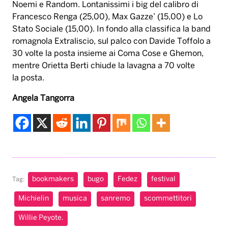
Noemi e Random. Lontanissimi i big del calibro di
Francesco Renga (25,00), Max Gazze’ (15,00) e Lo
Stato Sociale (15,00). In fondo alla classifica la band
romagnola Extraliscio, sul palco con Davide Toffolo a
30 volte la posta insieme ai Coma Cose e Ghemon,
mentre Orietta Berti chiude la lavagna a 70 volte
la posta.
Angela Tangorra
bookmakers
bugo
Fedez
festival
Tag:
Michielin
musica
sanremo
scommettitori
Willie Peyote.