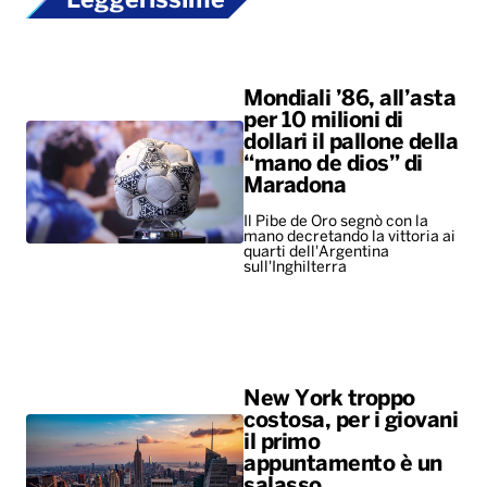
Leggerissime
Mondiali ’86, all’asta
per 10 milioni di
dollari il pallone della
“mano de dios” di
Maradona
Il Pibe de Oro segnò con la
mano decretando la vittoria ai
quarti dell'Argentina
sull'Inghilterra
New York troppo
costosa, per i giovani
il primo
appuntamento è un
salasso