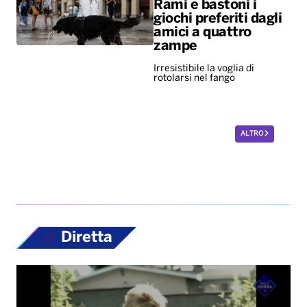
Rami e bastoni i
giochi preferiti dagli
amici a quattro
zampe
Irresistibile la voglia di
rotolarsi nel fango
ALTRO
Diretta