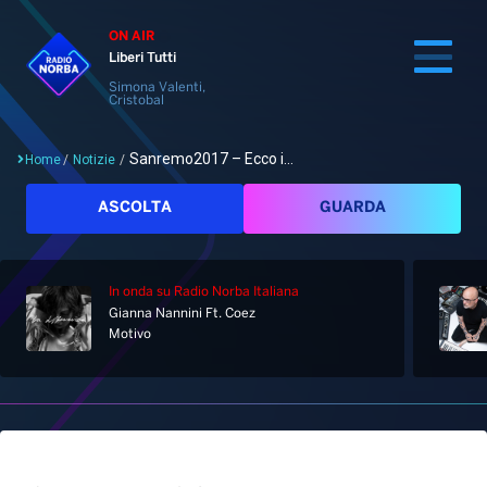
ON AIR
Liberi Tutti
Simona Valenti,
Cristobal
Sanremo2017 – Ecco i...
Home
/
Notizie
/
Cerca
ASCOLTA
GUARDA
In onda
su Radio Norba Italiana
Home
Gianna Nannini Ft. Coez
Motivo
Radio
Notizie
Palinsesto
Pod&Play
Classifiche
Top News