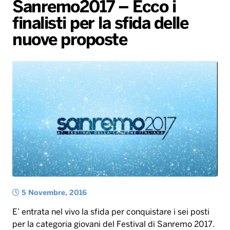
Gallery
Giochi&Concorsi
Locali
Playlist
Hit Dance
Sanremo2017 – Ecco i
finalisti per la sfida delle
Radio Norba News TV
PALATOUR
Musica e Spettacolo
Notiziario
Generale
nuove proposte
Voce al Bari
Sport
Interviste
Novità
Battiti Live 2026
Radio Norba Consiglia
Oroscopo
Leggerissime
Speciale Astrabilia 2026
Gallery
5 Novembre, 2016
E’ entrata nel vivo la sfida per conquistare i sei posti
per la categoria giovani del Festival di Sanremo 2017.