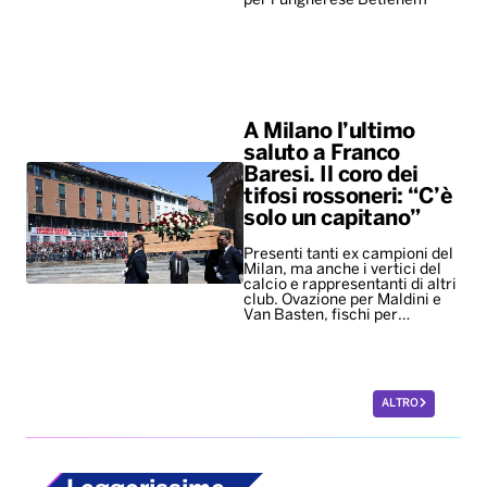
per l’ungherese Betlehem
A Milano l’ultimo
saluto a Franco
Baresi. Il coro dei
tifosi rossoneri: “C’è
solo un capitano”
Presenti tanti ex campioni del
Milan, ma anche i vertici del
calcio e rappresentanti di altri
club. Ovazione per Maldini e
Van Basten, fischi per…
ALTRO