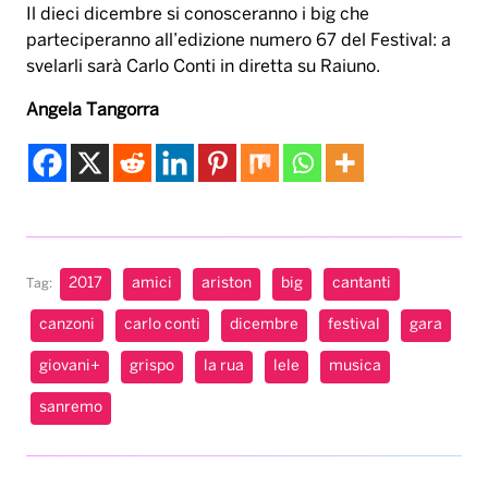
Il dieci dicembre si conosceranno i big che
parteciperanno all’edizione numero 67 del Festival: a
svelarli sarà Carlo Conti in diretta su Raiuno.
Angela Tangorra
2017
amici
ariston
big
cantanti
Tag:
canzoni
carlo conti
dicembre
festival
gara
giovani+
grispo
la rua
lele
musica
sanremo