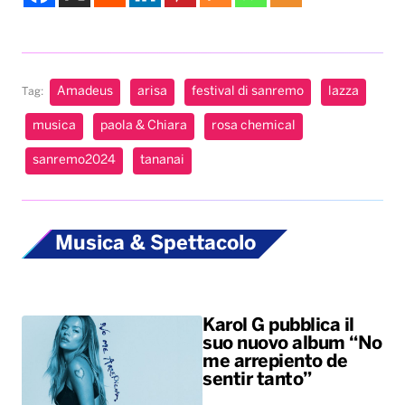
Amadeus
arisa
festival di sanremo
lazza
Tag:
musica
paola & Chiara
rosa chemical
sanremo2024
tananai
Musica & Spettacolo
Karol G pubblica il
suo nuovo album “No
me arrepiento de
sentir tanto”