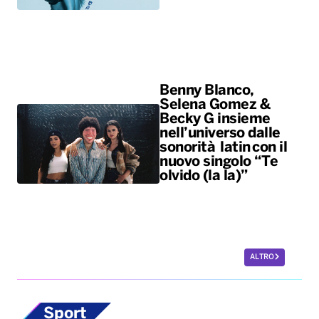
Benny Blanco,
Selena Gomez &
Becky G insieme
nell’universo dalle
sonorità latin con il
nuovo singolo “Te
olvido (la la)”
ALTRO
Sport