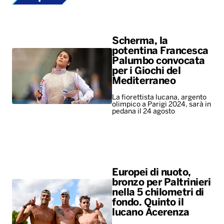
Scherma, la
potentina Francesca
Palumbo convocata
per i Giochi del
Mediterraneo
La fiorettista lucana, argento
olimpico a Parigi 2024, sarà in
pedana il 24 agosto
Europei di nuoto,
bronzo per Paltrinieri
nella 5 chilometri di
fondo. Quinto il
lucano Acerenza