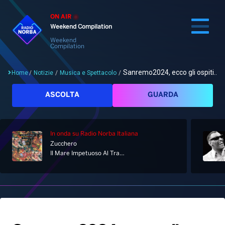
ON AIR
Weekend Compilation
Weekend
Compilation
Sanremo2024, ecco gli ospiti...
Home
/
Notizie
/
Musica e Spettacolo
/
Cerca
ASCOLTA
GUARDA
In onda
su Radio Norba Italiana
Home
Zucchero
Il Mare Impetuoso Al Tramonto Sali' Sulla Luna E Dietro Una Tendina Di Stelle
Radio
Notizie
Palinsesto
Pod&Play
Classifiche
Top News