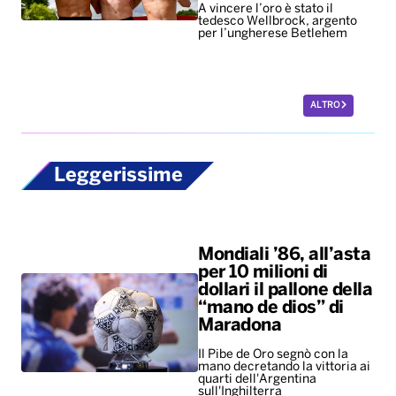
A vincere l’oro è stato il
tedesco Wellbrock, argento
per l’ungherese Betlehem
ALTRO
Leggerissime
Mondiali ’86, all’asta
per 10 milioni di
dollari il pallone della
“mano de dios” di
Maradona
Il Pibe de Oro segnò con la
mano decretando la vittoria ai
quarti dell'Argentina
sull'Inghilterra