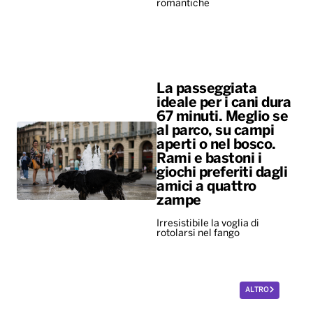
romantiche
La passeggiata
ideale per i cani dura
67 minuti. Meglio se
al parco, su campi
aperti o nel bosco.
Rami e bastoni i
giochi preferiti dagli
amici a quattro
zampe
Irresistibile la voglia di
rotolarsi nel fango
ALTRO