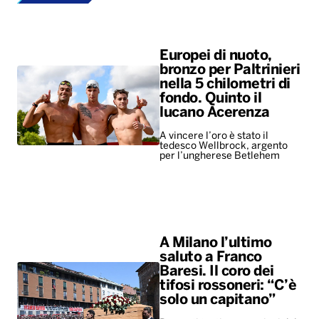
Europei di nuoto,
bronzo per Paltrinieri
nella 5 chilometri di
fondo. Quinto il
lucano Acerenza
A vincere l’oro è stato il
tedesco Wellbrock, argento
per l’ungherese Betlehem
A Milano l’ultimo
saluto a Franco
Baresi. Il coro dei
tifosi rossoneri: “C’è
solo un capitano”