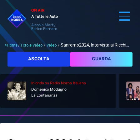
ON AIR
A Tutte le Auto
Alessia Marty,
Enrico Fornaro
Sanremo2024, Intervista ai Ricchi...
Home
/
Foto e Video
/
Video
/
Cerca
ASCOLTA
GUARDA
In onda
su Radio Norba Italiana
Home
Domenico Modugno
La Lontananza
Radio
Notizie
Palinsesto
Pod&Play
Classifiche
Top News