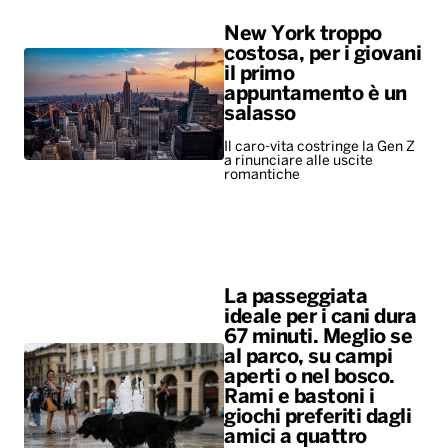
New York troppo
costosa, per i giovani
il primo
appuntamento è un
salasso
Il caro-vita costringe la Gen Z
a rinunciare alle uscite
romantiche
La passeggiata
ideale per i cani dura
67 minuti. Meglio se
al parco, su campi
aperti o nel bosco.
Rami e bastoni i
giochi preferiti dagli
amici a quattro