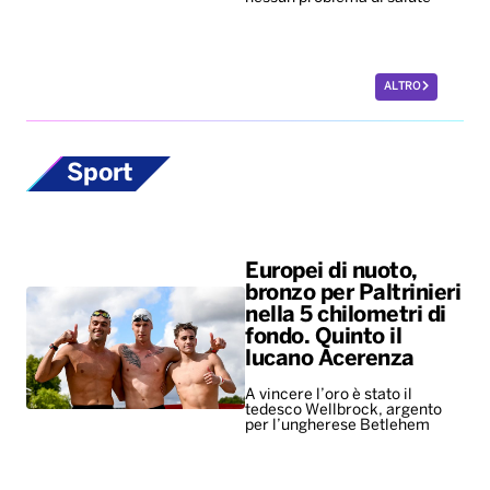
ALTRO
Sport
Europei di nuoto,
bronzo per Paltrinieri
nella 5 chilometri di
fondo. Quinto il
lucano Acerenza
A vincere l’oro è stato il
tedesco Wellbrock, argento
per l’ungherese Betlehem