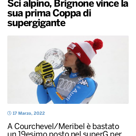
Sci alpino, Brignone vince la
Gallery
Giochi&Concorsi
Locali
Playlist
Hit Dance
sua prima Coppa di
Radio Norba News TV
PALATOUR
Musica e Spettacolo
Notiziario
Generale
supergigante
Voce al Bari
Sport
Interviste
Novità
Battiti Live 2026
Radio Norba Consiglia
Oroscopo
Leggerissime
Speciale Astrabilia 2026
Gallery
17 Marzo, 2022
A Courchevel/Meribel è bastato
un 19esimo posto nel superG per