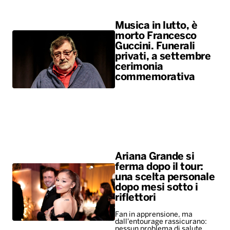
Musica in lutto, è
morto Francesco
Guccini. Funerali
privati, a settembre
cerimonia
commemorativa
Ariana Grande si
ferma dopo il tour:
una scelta personale
dopo mesi sotto i
riflettori
Fan in apprensione, ma
dall'entourage rassicurano:
nessun problema di salute