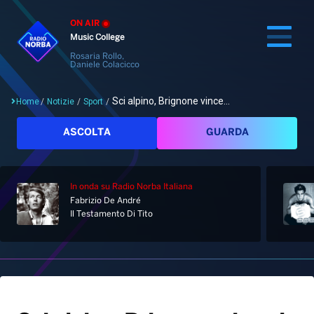
ON AIR
Music College
Rosaria Rollo,
Daniele Colacicco
Sci alpino, Brignone vince...
Home
/
Notizie
/
Sport
/
Cerca
ASCOLTA
GUARDA
In onda
su Radio Norba Italiana
Home
Fabrizio De André
Il Testamento Di Tito
Radio
Notizie
Palinsesto
Pod&Play
Classifiche
Top News