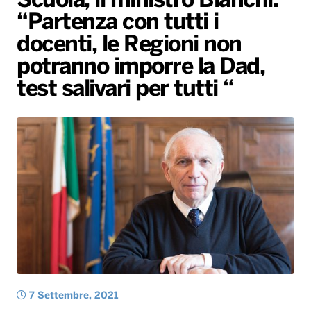
Scuola, il ministro Bianchi:
“Partenza con tutti i
Radio Norba News TV
PALATOUR
Musica e Spettacolo
Notiziario
Generale
docenti, le Regioni non
Voce al Bari
Sport
Interviste
Novità
potranno imporre la Dad,
Battiti Live 2026
Radio Norba Consiglia
Oroscopo
test salivari per tutti “
Leggerissime
Speciale Astrabilia 2026
Gallery
7 Settembre, 2021