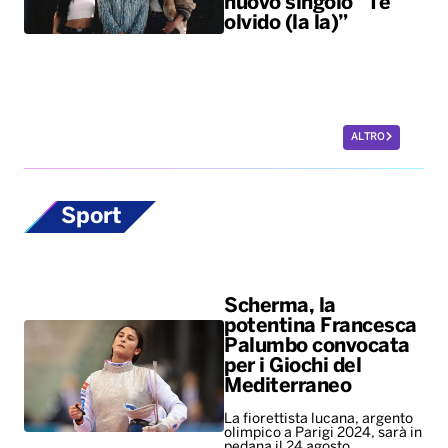
nuovo singolo “Te
olvido (la la)”
ALTRO
Sport
Scherma, la
potentina Francesca
Palumbo convocata
per i Giochi del
Mediterraneo
La fiorettista lucana, argento
olimpico a Parigi 2024, sarà in
pedana il 24 agosto