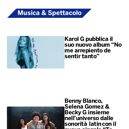
Musica & Spettacolo
Karol G pubblica il
suo nuovo album “No
me arrepiento de
sentir tanto”
Benny Blanco,
Selena Gomez &
Becky G insieme
nell’universo dalle
sonorità latin con il