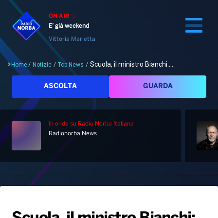
ON AIR
E’ già weekend
Vittoria Marletta
Scuola, il ministro Bianchi:...
Home
/
Notizie
/
Top News
/
Cerca
ASCOLTA
GUARDA
In onda
su Radio Norba Italiana
Home
Radionorba News
Radio
Notizie
Palinsesto
Pod&Play
Classifiche
Top News
Gallery
Giochi&Concorsi
Locali
Playlist
Hit Dance