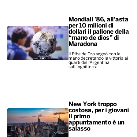
Mondiali ’86, all’asta
per 10 milioni di
dollari il pallone della
“mano de dios” di
Maradona
Il Pibe de Oro segnò con la
mano decretando la vittoria ai
quarti dell'Argentina
sull'Inghilterra
New York troppo
costosa, per i giovani
il primo
appuntamento è un
salasso