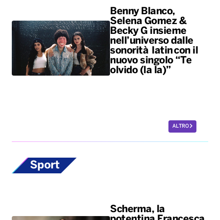
Benny Blanco,
Selena Gomez &
Becky G insieme
nell’universo dalle
sonorità latin con il
nuovo singolo “Te
olvido (la la)”
ALTRO
Sport
Scherma, la
potentina Francesca