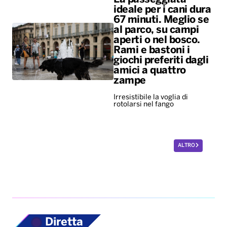
ideale per i cani dura
67 minuti. Meglio se
al parco, su campi
aperti o nel bosco.
Rami e bastoni i
giochi preferiti dagli
amici a quattro
zampe
Irresistibile la voglia di
rotolarsi nel fango
ALTRO
Diretta