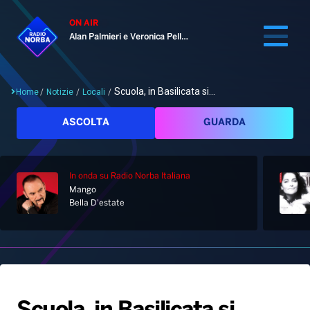
ON AIR
Alan Palmieri e Veronica Pellegrino
Scuola, in Basilicata si...
Home
/
Notizie
/
Locali
/
Cerca
ASCOLTA
GUARDA
In onda
su Radio Norba Italiana
Home
Mango
Bella D'estate
Radio
Notizie
Palinsesto
Pod&Play
Classifiche
Top News
Gallery
Giochi&Concorsi
Locali
Playlist
Hit Dance