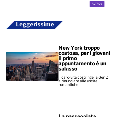
ALTRO
Leggerissime
New York troppo
costosa, per i giovani
il primo
appuntamento è un
salasso
Il caro-vita costringe la Gen Z
a rinunciare alle uscite
romantiche
La passeggiata