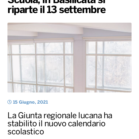
Scuola, in Basilicata si
riparte il 13 settembre
Radio Norba News TV
PALATOUR
Musica e Spettacolo
Notiziario
Generale
Voce al Bari
Sport
Interviste
Novità
Battiti Live 2026
Radio Norba Consiglia
Oroscopo
Leggerissime
Speciale Astrabilia 2026
Gallery
15 Giugno, 2021
La Giunta regionale lucana ha
stabilito il nuovo calendario
scolastico