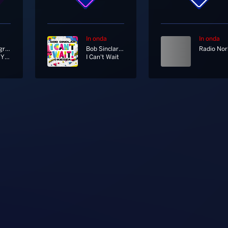
In onda
In onda
Gavin Degraw
Bob Sinclar, Kiesza
Not Over You
I Can't Wait