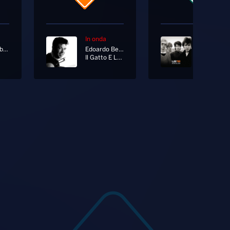
In onda
In onda
Radio Norba Battiti
Edoardo Bennato
U2
Il Gatto E La Volpe
Vertigo