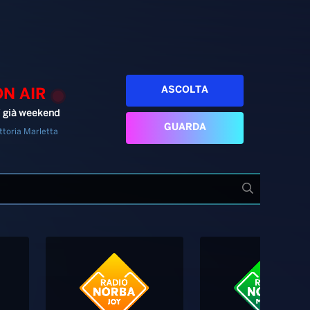
ASCOLTA
ON AIR
’ già weekend
GUARDA
ttoria Marletta