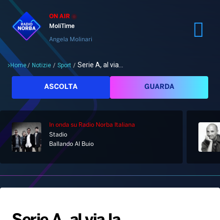
ON AIR
MoliTime
Angela Molinari
Serie A, al via...
Home
/
Notizie
/
Sport
/
Cerca
ASCOLTA
GUARDA
In onda
su Radio Norba Italiana
Stadio
Home
Ballando Al Buio
Radio
Notizie
Palinsesto
Pod&Play
Classifiche
Top News