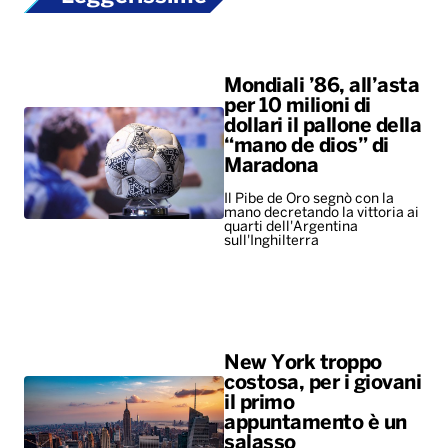
Mondiali ’86, all’asta
per 10 milioni di
dollari il pallone della
“mano de dios” di
Maradona
Il Pibe de Oro segnò con la
mano decretando la vittoria ai
quarti dell'Argentina
sull'Inghilterra
New York troppo
costosa, per i giovani
il primo
appuntamento è un
salasso