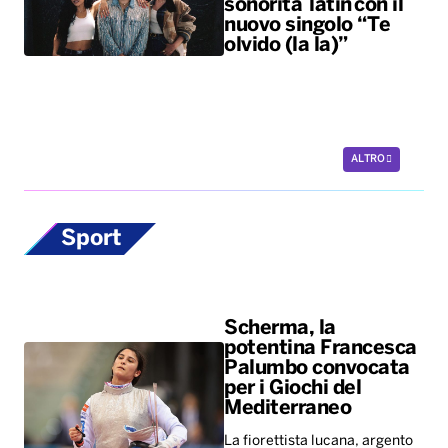
sonorità latin con il
nuovo singolo “Te
olvido (la la)”
ALTRO
Sport
Scherma, la
potentina Francesca
Palumbo convocata
per i Giochi del
Mediterraneo
La fiorettista lucana, argento