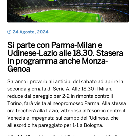
Udinese-Lazio alle 18.30. Stasera
in programma anche Monza-
Genoa
Saranno i proverbiali anticipi del sabato ad aprire la
seconda giornata di Serie A. Alle 18.30 il Milan,
reduce dal pareggio per 2-2 in rimonta contro il
Torino, farà visita al neopromosso Parma. Alla stessa
ora toccherà alla Lazio, vittoriosa all’esordio contro il
Venezia e impegnata sul campo dell’Udinese, che
all’esordio ha pareggiato per 1-1 a Bologna.
Alle 20.45 sarà la volta dell’Inter campione d’Italia,
che dopo il pari di sabato scorso sul campo del Genoa
riceverà a San Siro il Lecce, reduce dallo 0-4 subìto
lunedì scorso al “Via del Mare” dall’Atalanta. Alla
stessa ora è in programma Monza-Genoa, partita che
metterà di fronte due campioni del mondo del 2006
come Alessandro Nesta e Alberto Gilardino, ex