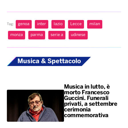
Musica & Spettacolo
Musica in lutto, è
morto Francesco
Guccini. Funerali
privati, a settembre
cerimonia
commemorativa
Ariana Grande si
ferma dopo il tour:
una scelta personale