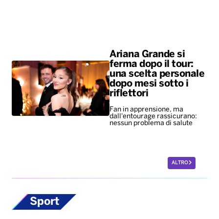
dopo mesi sotto i
riflettori
Fan in apprensione, ma
dall'entourage rassicurano:
nessun problema di salute
ALTRO
Sport
Europei di nuoto,
bronzo per Paltrinieri
nella 5 chilometri di
fondo. Quinto il
lucano Acerenza