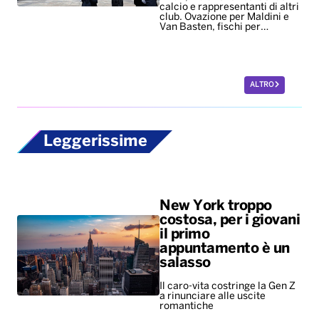
Leggerissime
New York troppo
costosa, per i giovani
il primo
appuntamento è un
salasso
Il caro-vita costringe la Gen Z
a rinunciare alle uscite
romantiche
La passeggiata
ideale per i cani dura
67 minuti. Meglio se