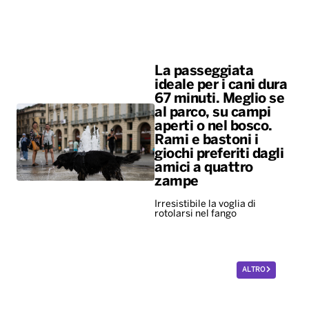
al parco, su campi
aperti o nel bosco.
Rami e bastoni i
giochi preferiti dagli
amici a quattro
zampe
Irresistibile la voglia di
rotolarsi nel fango
ALTRO
Diretta