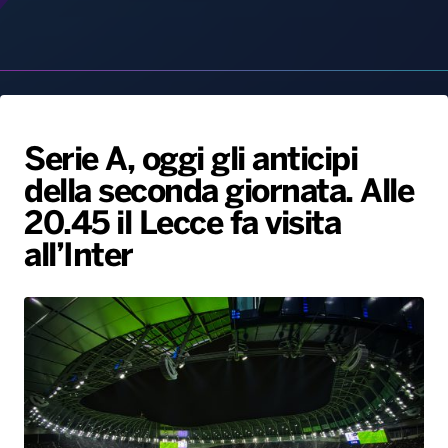
Serie A, oggi gli anticipi
della seconda giornata. Alle
Radio Norba News TV
PALATOUR
Musica e Spettacolo
Notiziario
Generale
20.45 il Lecce fa visita
Voce al Bari
Sport
Interviste
Novità
all’Inter
Battiti Live 2026
Radio Norba Consiglia
Oroscopo
Leggerissime
Speciale Astrabilia 2026
Gallery
24 Agosto, 2024
Si parte con Parma-Milan e