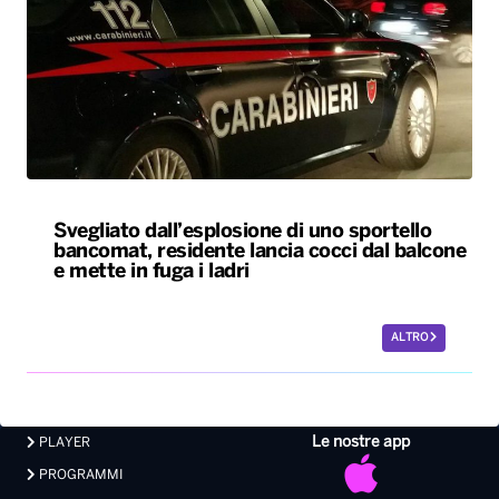
Svegliato dall’esplosione di uno sportello
bancomat, residente lancia cocci dal balcone
e mette in fuga i ladri
ALTRO
Le nostre app
PLAYER
PROGRAMMI
NEWS
VIDEO
FOTO
LAVORA CON NOI
EVENTI LIVE
CONTATTI PUBBLICITÀ