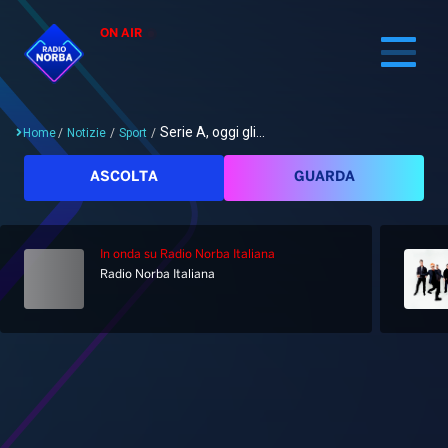
ON AIR
Serie A, oggi gli...
Home
/
Notizie
/
Sport
/
Cerca
ASCOLTA
GUARDA
In onda
su Radio Norba Italiana
Home
Radio Norba Italiana
Radio
Notizie
Palinsesto
Pod&Play
Classifiche
Top News
Gallery
Giochi&Concorsi
Locali
Playlist
Hit Dance