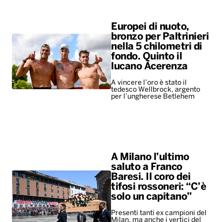
A vincere l’oro è stato il
tedesco Wellbrock, argento
per l’ungherese Betlehem
A Milano l’ultimo
saluto a Franco
Baresi. Il coro dei
tifosi rossoneri: “C’è
solo un capitano”
Presenti tanti ex campioni del
Milan, ma anche i vertici del
calcio e rappresentanti di altri
club. Ovazione per Maldini e
Van Basten, fischi per…
ALTRO