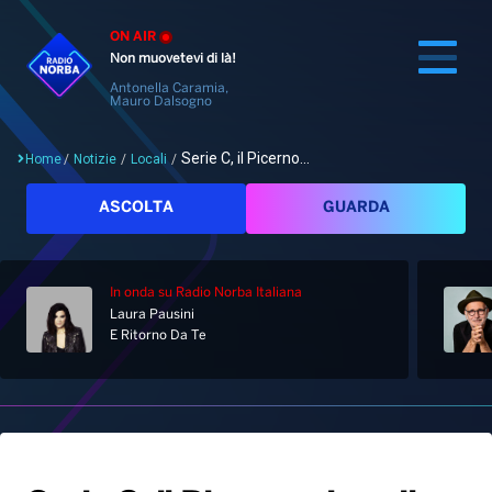
ON AIR
Non muovetevi di là!
Antonella Caramia,
Mauro Dalsogno
Serie C, il Picerno...
Home
/
Notizie
/
Locali
/
Cerca
ASCOLTA
GUARDA
In onda
su Radio Norba Italiana
Home
Laura Pausini
E Ritorno Da Te
Radio
Notizie
Palinsesto
Pod&Play
Classifiche
Top News