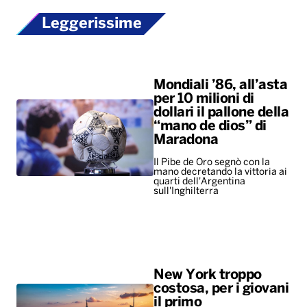
Leggerissime
Mondiali ’86, all’asta
per 10 milioni di
dollari il pallone della
“mano de dios” di
Maradona
Il Pibe de Oro segnò con la
mano decretando la vittoria ai
quarti dell'Argentina
sull'Inghilterra
New York troppo
costosa, per i giovani
il primo