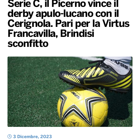
Serie C, il Picerno vince il
Gallery
Giochi&Concorsi
Locali
Playlist
Hit Dance
derby apulo-lucano con il
Radio Norba News TV
PALATOUR
Musica e Spettacolo
Notiziario
Generale
Cerignola. Pari per la Virtus
Voce al Bari
Sport
Interviste
Novità
Francavilla, Brindisi
Battiti Live 2026
Radio Norba Consiglia
Oroscopo
sconfitto
Leggerissime
Speciale Astrabilia 2026
Gallery
3 Dicembre, 2023