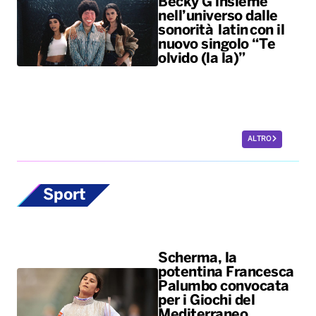
Becky G insieme
nell’universo dalle
sonorità latin con il
nuovo singolo “Te
olvido (la la)”
ALTRO
Sport
Scherma, la
potentina Francesca
Palumbo convocata
per i Giochi del
Mediterraneo