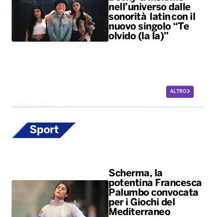
nell’universo dalle
sonorità latin con il
nuovo singolo “Te
olvido (la la)”
ALTRO
Sport
Scherma, la
potentina Francesca
Palumbo convocata
per i Giochi del
Mediterraneo