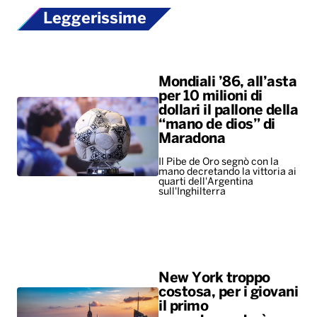
Leggerissime
Mondiali ’86, all’asta
per 10 milioni di
dollari il pallone della
“mano de dios” di
Maradona
Il Pibe de Oro segnò con la
mano decretando la vittoria ai
quarti dell'Argentina
sull'Inghilterra
New York troppo
costosa, per i giovani
il primo