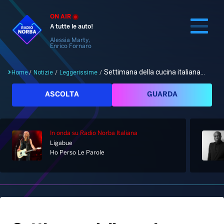
ON AIR
A tutte le auto!
Alessia Marty,
Enrico Fornaro
Settimana della cucina italiana...
Home
/
Notizie
/
Leggerissime
/
Cerca
ASCOLTA
GUARDA
In onda
su Radio Norba Italiana
Home
Ligabue
Ho Perso Le Parole
Radio
Notizie
Palinsesto
Pod&Play
Classifiche
Top News