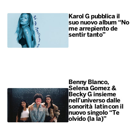
Karol G pubblica il
suo nuovo album “No
me arrepiento de
sentir tanto”
Benny Blanco,
Selena Gomez &
Becky G insieme
nell’universo dalle
sonorità latin con il
nuovo singolo “Te
olvido (la la)”