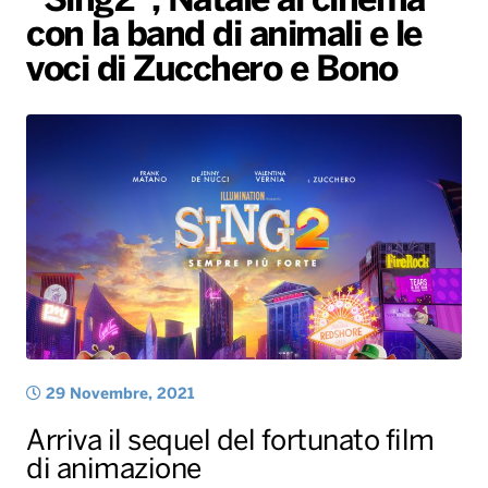
“Sing2”, Natale al cinema
con la band di animali e le
Radio Norba News TV
PALATOUR
Musica e Spettacolo
Notiziario
Generale
voci di Zucchero e Bono
Voce al Bari
Sport
Interviste
Novità
Battiti Live 2026
Radio Norba Consiglia
Oroscopo
Leggerissime
Speciale Astrabilia 2026
Gallery
29 Novembre, 2021
Arriva il sequel del fortunato film
di animazione