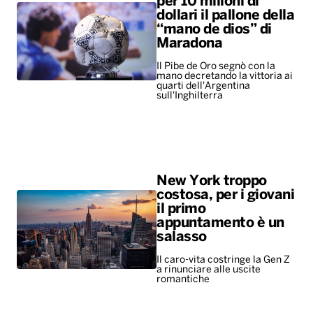
per 10 milioni di
dollari il pallone della
“mano de dios” di
Maradona
Il Pibe de Oro segnò con la
mano decretando la vittoria ai
quarti dell'Argentina
sull'Inghilterra
New York troppo
costosa, per i giovani
il primo
appuntamento è un
salasso
Il caro-vita costringe la Gen Z
a rinunciare alle uscite
romantiche