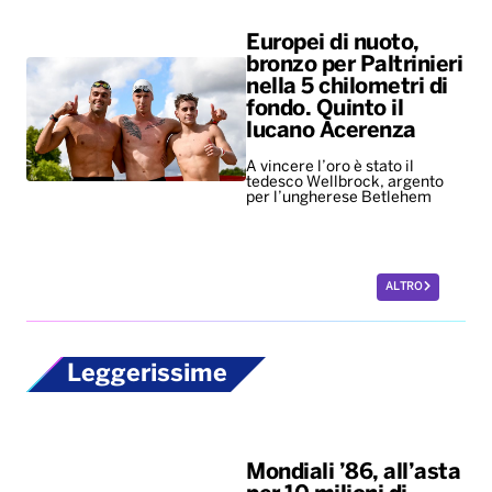
Europei di nuoto,
bronzo per Paltrinieri
nella 5 chilometri di
fondo. Quinto il
lucano Acerenza
A vincere l’oro è stato il
tedesco Wellbrock, argento
per l’ungherese Betlehem
ALTRO
Leggerissime
Mondiali ’86, all’asta