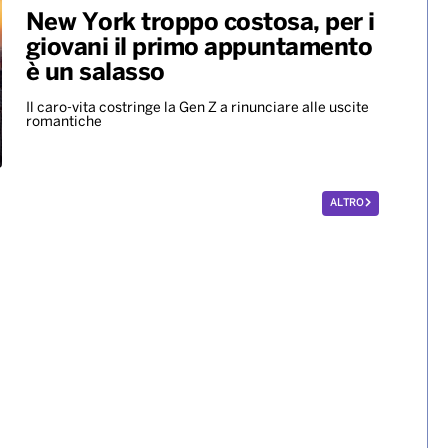
Mondiali ’86, all’asta per 10
milioni di dollari il pallone della
“mano de dios” di Maradona
Il Pibe de Oro segnò con la mano decretando la vittoria
ai quarti dell'Argentina sull'Inghilterra
New York troppo costosa, per i
giovani il primo appuntamento
è un salasso
Il caro-vita costringe la Gen Z a rinunciare alle uscite
romantiche