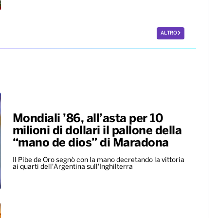
sarà in pedana il 24 agosto
Europei di nuoto, bronzo per
Paltrinieri nella 5 chilometri di
fondo. Quinto il lucano
Acerenza
A vincere l’oro è stato il tedesco Wellbrock, argento
per l’ungherese Betlehem
ALTRO