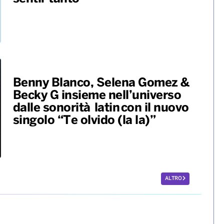
Karol G pubblica il suo nuovo
album “No me arrepiento de
sentir tanto”
Benny Blanco, Selena Gomez &