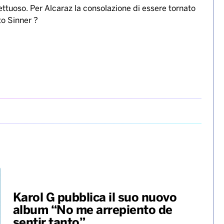
o in questo momento si arricchisce di un nuovo capitolo.
orino. Lo spagnolo è liquidato in due set ( 7 – 5; 7 – 5 )
eto bordeaux, abbraccia il suo staff al termine della
ettuoso. Per Alcaraz la consolazione di essere tornato
o Sinner ?