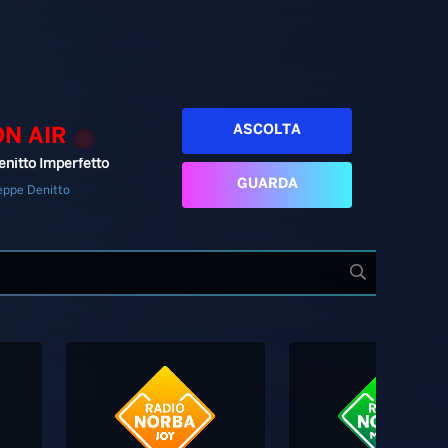
ASCOLTA
ON AIR
enitto Imperfetto
GUARDA
eppe Denitto