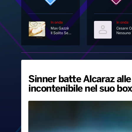
In onda
In onda
Max Gazzè
Il Solito Sesso