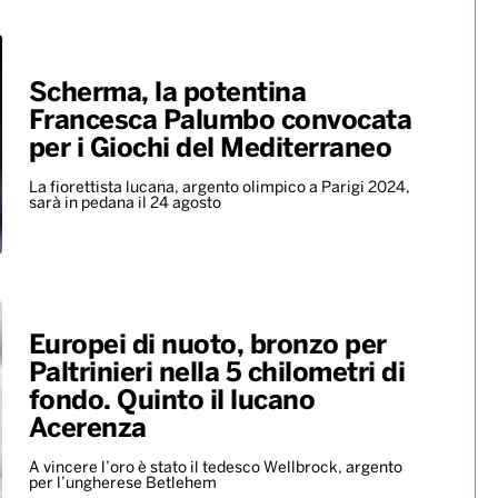
Becky G insieme nell’universo
dalle sonorità latin con il nuovo
singolo “Te olvido (la la)”
ALTRO
Scherma, la potentina
Francesca Palumbo convocata
per i Giochi del Mediterraneo
La fiorettista lucana, argento olimpico a Parigi 2024,