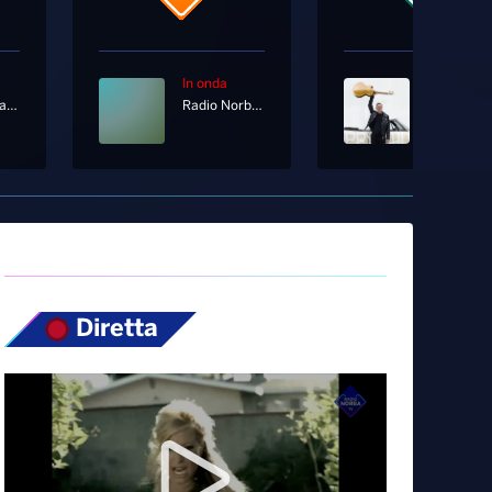
In onda
In onda
Fabio Rovazzi, Paola Iezzi, Dani Faiv
Radio Norba Joy
Bryan Ad