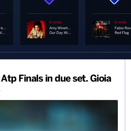
In onda
In onda
Cesare Cremonini
Amy Winehouse
Nessuno Vuole Essere Robin
Our Day Will Come
Red Flag