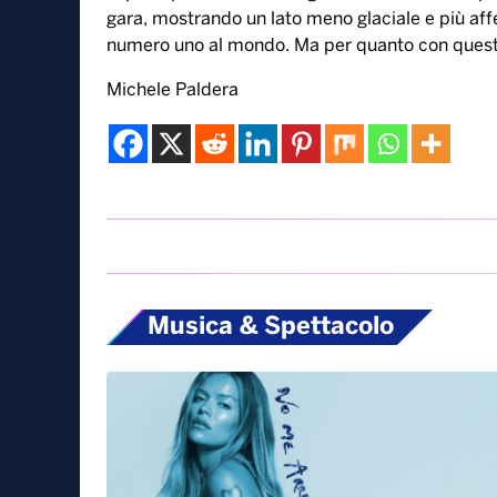
16 Novembre, 2025
La sfida infinita tra i migliori tennisti al mond
Sinner batte Alcaraz in finale alle Atp Finals di T
in poco più di due ore di gioco. Sinner, in compl
gara, mostrando un lato meno glaciale e più aff
numero uno al mondo. Ma per quanto con quest
Michele Paldera