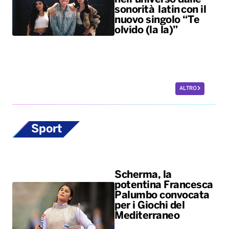
sonorità latin con il
nuovo singolo “Te
olvido (la la)”
ALTRO
Sport
Scherma, la
potentina Francesca
Palumbo convocata
per i Giochi del
Mediterraneo