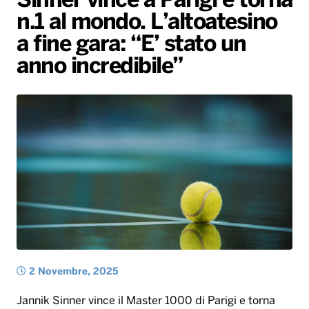
Sinner vince a Parigi e torna
n.1 al mondo. L’altoatesino
Radio Norba News TV
PALATOUR
Musica e Spettacolo
Notiziario
Generale
a fine gara: “E’ stato un
Voce al Bari
Sport
Interviste
Novità
anno incredibile”
Battiti Live 2026
Radio Norba Consiglia
Oroscopo
Leggerissime
Speciale Astrabilia 2026
Gallery
2 Novembre, 2025
Jannik Sinner vince il Master 1000 di Parigi e torna