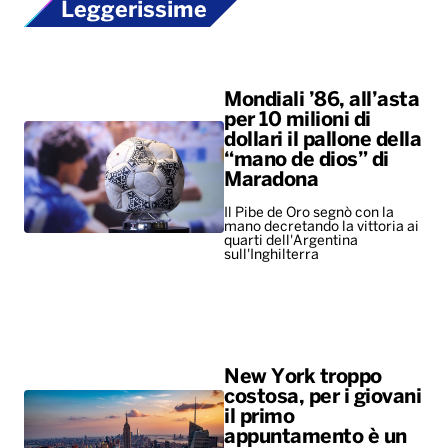
Leggerissime
Mondiali ’86, all’asta
per 10 milioni di
dollari il pallone della
“mano de dios” di
Maradona
Il Pibe de Oro segnò con la
mano decretando la vittoria ai
quarti dell'Argentina
sull'Inghilterra
New York troppo
costosa, per i giovani
il primo
appuntamento è un