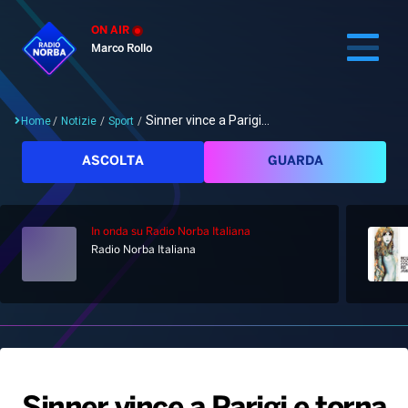
ON AIR
Marco Rollo
Sinner vince a Parigi...
Home
/
Notizie
/
Sport
/
Cerca
ASCOLTA
GUARDA
In onda
su Radio Norba Italiana
Home
Radio Norba Italiana
Radio
Notizie
Palinsesto
Pod&Play
Classifiche
Top News
Gallery
Giochi&Concorsi
Locali
Playlist
Hit Dance