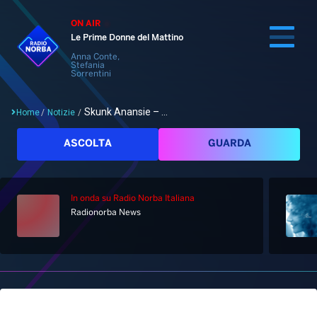
ON AIR
Le Prime Donne del Mattino
Anna Conte,
Stefania
Sorrentini
Skunk Anansie – ...
Home
/
Notizie
/
Cerca
ASCOLTA
GUARDA
In onda
su Radio Norba Italiana
Home
Radionorba News
Radio
Notizie
Palinsesto
Pod&Play
Classifiche
Top News