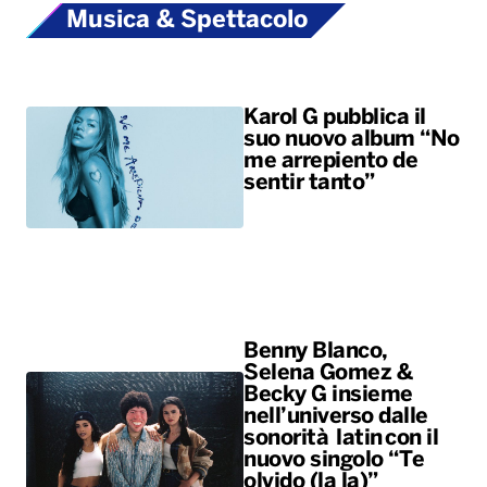
Musica & Spettacolo
Karol G pubblica il
suo nuovo album “No
me arrepiento de
sentir tanto”
Benny Blanco,
Selena Gomez &
Becky G insieme
nell’universo dalle
sonorità latin con il
nuovo singolo “Te
olvido (la la)”