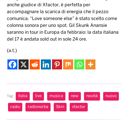
anche giudice di Xfactor, è perfetta per
accompagnare la scarica di energia che il pezzo
comunica. “Love someone else” è stato scelto come
colonna sonora per uno spot. Gil Skunk Anansie
saranno in tour in Europa da febbraio: la data italiana
del 17 è andata sold out in sole 24 ore.
(a.t.)
italia
live
musica
new
novità
nuovo
Tag:
radio
radionorba
Skin
xfactor