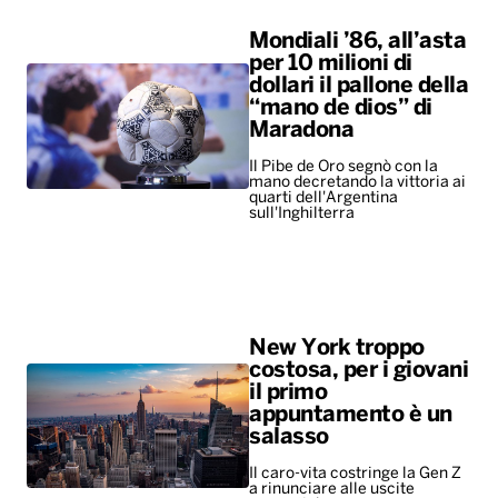
Mondiali ’86, all’asta
per 10 milioni di
dollari il pallone della
“mano de dios” di
Maradona
Il Pibe de Oro segnò con la
mano decretando la vittoria ai
quarti dell'Argentina
sull'Inghilterra
New York troppo
costosa, per i giovani
il primo
appuntamento è un
salasso
Il caro-vita costringe la Gen Z
a rinunciare alle uscite