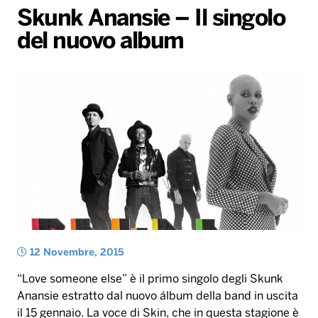
Gallery
Giochi&Concorsi
Locali
Playlist
Hit Dance
Skunk Anansie – Il singolo
del nuovo album
Radio Norba News TV
PALATOUR
Musica e Spettacolo
Notiziario
Generale
Voce al Bari
Sport
Interviste
Novità
Battiti Live 2026
Radio Norba Consiglia
Oroscopo
Leggerissime
Speciale Astrabilia 2026
Gallery
12 Novembre, 2015
“Love someone else” è il primo singolo degli Skunk
Anansie estratto dal nuovo álbum della band in uscita
il 15 gennaio. La voce di Skin, che in questa stagione è