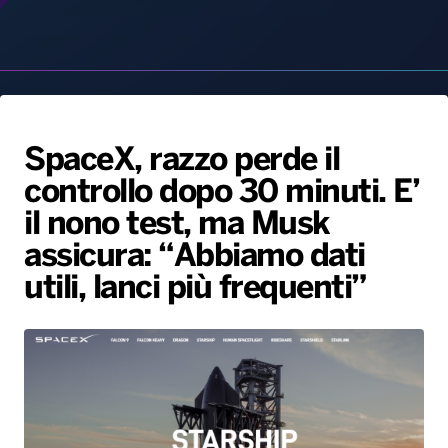
Radio Norba News TV
PALATOUR
Musica e Spettacolo
Notiziario
Generale
Voce al Bari
Sport
Interviste
Novità
Battiti Live 2026
Radio Norba Consiglia
Oroscopo
SpaceX, razzo perde il
Leggerissime
Speciale Astrabilia 2026
Gallery
controllo dopo 30 minuti. E’
il nono test, ma Musk
assicura: “Abbiamo dati
utili, lanci più frequenti”