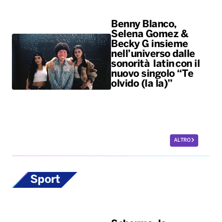
Benny Blanco,
Selena Gomez &
Becky G insieme
nell’universo dalle
sonorità latin con il
nuovo singolo “Te
olvido (la la)”
ALTRO
Sport