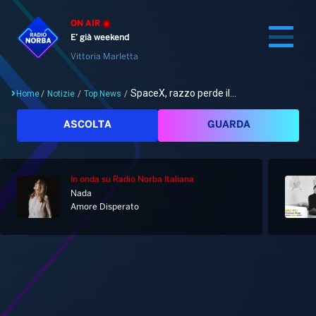
ON AIR
E’ già weekend
Vittoria Marletta
SpaceX, razzo perde il...
Home
/
Notizie
/
Top News
/
Cerca
ASCOLTA
GUARDA
In onda
su Radio Norba Italiana
Home
Nada
Amore Disperato
Radio
Notizie
Palinsesto
Pod&Play
Classifiche
Top News
Gallery
Giochi&Concorsi
Locali
Playlist
Hit Dance