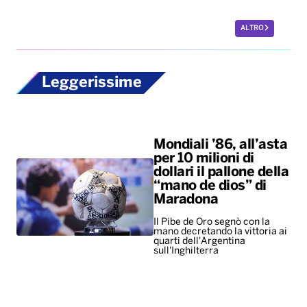
ALTRO
Leggerissime
Mondiali ’86, all’asta
per 10 milioni di
dollari il pallone della
“mano de dios” di
Maradona
Il Pibe de Oro segnò con la
mano decretando la vittoria ai
quarti dell'Argentina
sull'Inghilterra