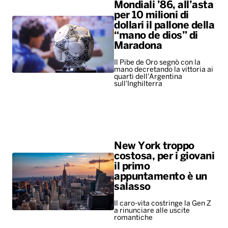
Mondiali ’86, all’asta
per 10 milioni di
dollari il pallone della
“mano de dios” di
Maradona
Il Pibe de Oro segnò con la
mano decretando la vittoria ai
quarti dell'Argentina
sull'Inghilterra
New York troppo
costosa, per i giovani
il primo
appuntamento è un
salasso
Il caro-vita costringe la Gen Z
a rinunciare alle uscite
romantiche