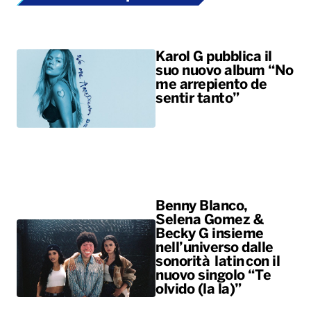
Karol G pubblica il
suo nuovo album “No
me arrepiento de
sentir tanto”
Benny Blanco,
Selena Gomez &
Becky G insieme
nell’universo dalle
sonorità latin con il
nuovo singolo “Te
olvido (la la)”