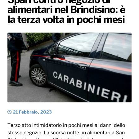
Spari contro negozio di
alimentari nel Brindisino: è
Radio Norba News TV
PALATOUR
Musica e Spettacolo
Notiziario
Generale
la terza volta in pochi mesi
Voce al Bari
Sport
Interviste
Novità
Battiti Live 2026
Radio Norba Consiglia
Oroscopo
Leggerissime
Speciale Astrabilia 2026
Gallery
21 Febbraio, 2023
Terzo atto intimidatorio in pochi mesi ai danni dello
stesso negozio. La scorsa notte un alimentari a San