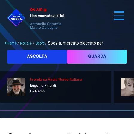
ON AIR
Non muovetevi di là!
Antonella Caramia,
Mauro Dalsogno
Spezia, mercato bloccato per...
Home
/
Notizie
/
Sport
/
Cerca
ASCOLTA
GUARDA
In onda
su Radio Norba Italiana
Home
Eugenio Finardi
La Radio
Radio
Notizie
Palinsesto
Pod&Play
Classifiche
Top News