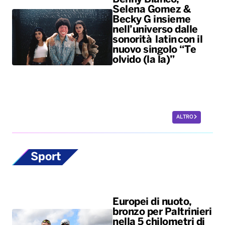
Selena Gomez &
Becky G insieme
nell’universo dalle
sonorità latin con il
nuovo singolo “Te
olvido (la la)”
ALTRO
Sport
Europei di nuoto,
bronzo per Paltrinieri
nella 5 chilometri di