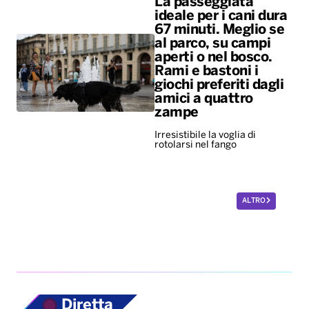
La passeggiata
ideale per i cani dura
67 minuti. Meglio se
al parco, su campi
aperti o nel bosco.
Rami e bastoni i
giochi preferiti dagli
amici a quattro
zampe
Irresistibile la voglia di
rotolarsi nel fango
ALTRO
Diretta