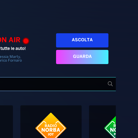
ON AIR
ASCOLTA
tutte le auto!
GUARDA
essia Marty,
rico Fornaro