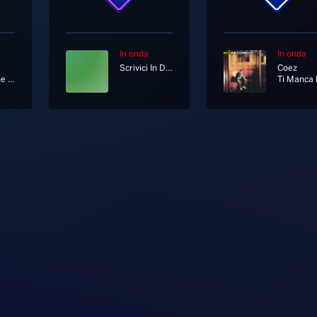
In onda
In onda
Scrivici In Diretta Su Whatsapp Al 333 12 12 333
Coez
You're The Inspiration