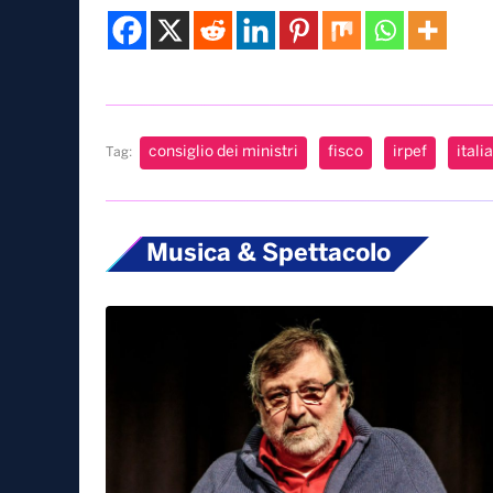
consiglio dei ministri
fisco
irpef
italia
Tag:
Musica & Spettacolo