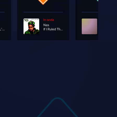
In onda
In onda
Nas
Ti Manca L'aria
If I Ruled The World (Imagine That)