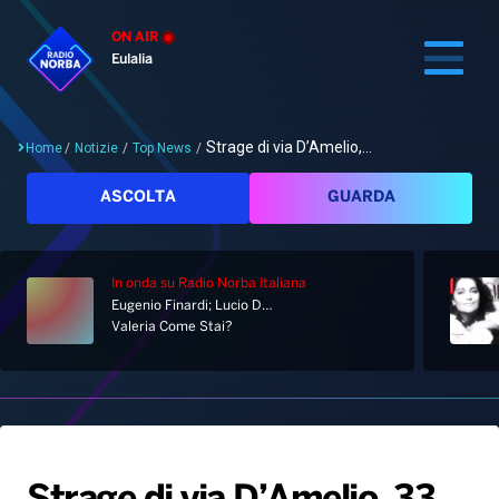
ON AIR
Eulalia
Strage di via D’Amelio,...
Home
/
Notizie
/
Top News
/
Cerca
ASCOLTA
GUARDA
In onda
su Radio Norba Italiana
Home
Eugenio Finardi; Lucio Dalla
Valeria Come Stai?
Radio
Notizie
Palinsesto
Pod&Play
Classifiche
Top News
Gallery
Giochi&Concorsi
Locali
Playlist
Hit Dance