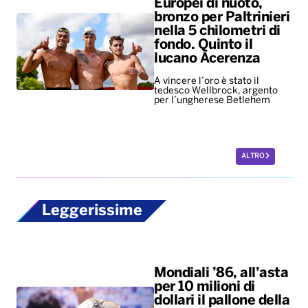
Europei di nuoto,
bronzo per Paltrinieri
nella 5 chilometri di
fondo. Quinto il
lucano Acerenza
A vincere l’oro è stato il
tedesco Wellbrock, argento
per l’ungherese Betlehem
ALTRO
Leggerissime
Mondiali ’86, all’asta
per 10 milioni di
dollari il pallone della