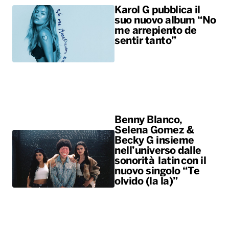
Karol G pubblica il
suo nuovo album “No
me arrepiento de
sentir tanto”
Benny Blanco,
Selena Gomez &
Becky G insieme
nell’universo dalle
sonorità latin con il
nuovo singolo “Te
olvido (la la)”