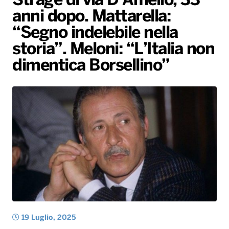
Strage di via D’Amelio, 33
anni dopo. Mattarella:
Radio Norba News TV
PALATOUR
Musica e Spettacolo
Notiziario
Generale
“Segno indelebile nella
Voce al Bari
Sport
Interviste
Novità
storia”. Meloni: “L’Italia non
Battiti Live 2026
Radio Norba Consiglia
Oroscopo
dimentica Borsellino”
Leggerissime
Speciale Astrabilia 2026
Gallery
19 Luglio, 2025