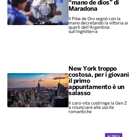
“mano de dios” di
Maradona
Il Pibe de Oro segnò con la
mano decretando la vittoria ai
quarti dell'Argentina
sull'Inghilterra
New York troppo
costosa, per i giovani
il primo
appuntamento è un
salasso
Il caro-vita costringe la Gen Z
a rinunciare alle uscite
romantiche
ALTRO