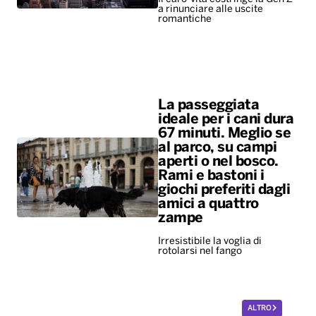
a rinunciare alle uscite
romantiche
La passeggiata
ideale per i cani dura
67 minuti. Meglio se
al parco, su campi
aperti o nel bosco.
Rami e bastoni i
giochi preferiti dagli
amici a quattro
zampe
Irresistibile la voglia di
rotolarsi nel fango
ALTRO