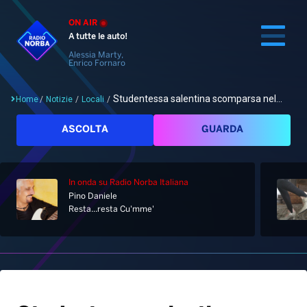
ON AIR
A tutte le auto!
Alessia Marty,
Enrico Fornaro
Studentessa salentina scomparsa nel...
Home
/
Notizie
/
Locali
/
Cerca
ASCOLTA
GUARDA
In onda
su Radio Norba Italiana
Home
Pino Daniele
Resta...resta Cu'mme'
Radio
Notizie
Palinsesto
Pod&Play
Classifiche
Top News