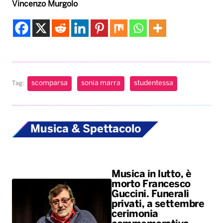
Vincenzo Murgolo
scomparsa
sonia marra
studentessa
Tag:
Musica & Spettacolo
Musica in lutto, è
morto Francesco
Guccini. Funerali
privati, a settembre
cerimonia