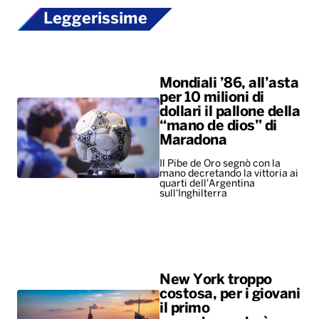
“mano de dios” di
Maradona
Il Pibe de Oro segnò con la
mano decretando la vittoria ai
quarti dell'Argentina
sull'Inghilterra
New York troppo
costosa, per i giovani
il primo
appuntamento è un
salasso
Il caro-vita costringe la Gen Z
a rinunciare alle uscite
romantiche