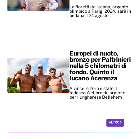
Europei di nuoto,
bronzo per Paltrinieri
nella 5 chilometri di
fondo. Quinto il
lucano Acerenza
A vincere l’oro è stato il
tedesco Wellbrock, argento
per l’ungherese Betlehem
ALTRO
Leggerissime
Mondiali ’86, all’asta
per 10 milioni di
dollari il pallone della