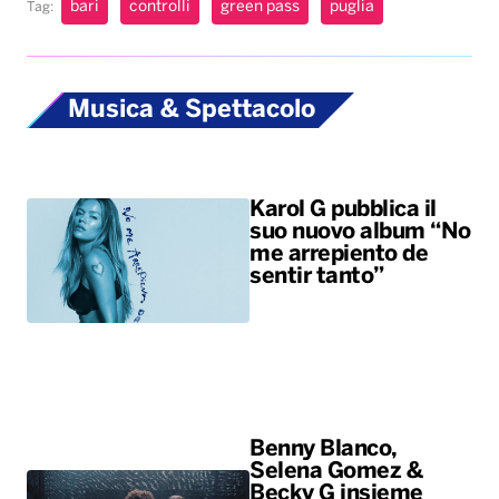
Karol G pubblica il
suo nuovo album “No
me arrepiento de
sentir tanto”
Benny Blanco,
Selena Gomez &
Becky G insieme
nell’universo dalle
sonorità latin con il
nuovo singolo “Te
olvido (la la)”