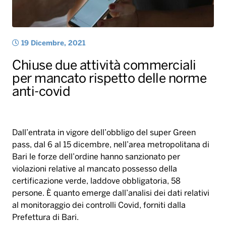
anti-covid
Dall’entrata in vigore dell’obbligo del super Green
pass, dal 6 al 15 dicembre, nell’area metropolitana di
Bari le forze dell’ordine hanno sanzionato per
violazioni relative al mancato possesso della
certificazione verde, laddove obbligatoria, 58
persone. È quanto emerge dall’analisi dei dati relativi
al monitoraggio dei controlli Covid, forniti dalla
Prefettura di Bari.
Complessivamente sono stati controllati nei dieci
giorni 15.051 cittadini e, di questi 218 sono stati
sanzionati perchè non indossavano la mascherina in
luoghi chiusi o affollati.
Nello stesso periodo sono state controllate anche