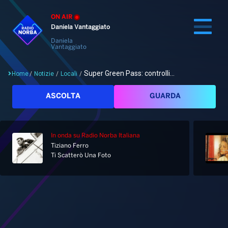
ON AIR
Daniela Vantaggiato
Daniela
Vantaggiato
Super Green Pass: controlli...
Home
/
Notizie
/
Locali
/
Cerca
ASCOLTA
GUARDA
In onda
su Radio Norba Italiana
Home
Tiziano Ferro
Ti Scatterò Una Foto
Radio
Notizie
Palinsesto
Pod&Play
Classifiche
Top News