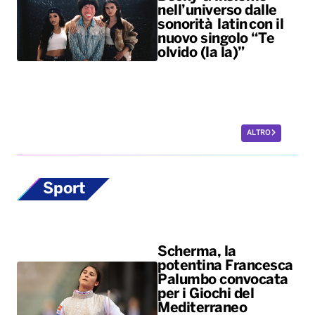
ALTRO
Sport
Scherma, la
potentina Francesca
Palumbo convocata
per i Giochi del
Mediterraneo
La fiorettista lucana, argento
olimpico a Parigi 2024, sarà in
pedana il 24 agosto