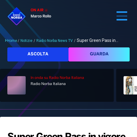
ON AIR
Marco Rollo
Super Green Pass in...
Home
/
Notizie
/
Radio Norba News TV
/
Cerca
ASCOLTA
GUARDA
In onda
su Radio Norba Italiana
Home
Radio Norba Italiana
Radio
Notizie
Palinsesto
Pod&Play
Classifiche
Top News
Gallery
Giochi&Concorsi
Locali
Playlist
Hit Dance