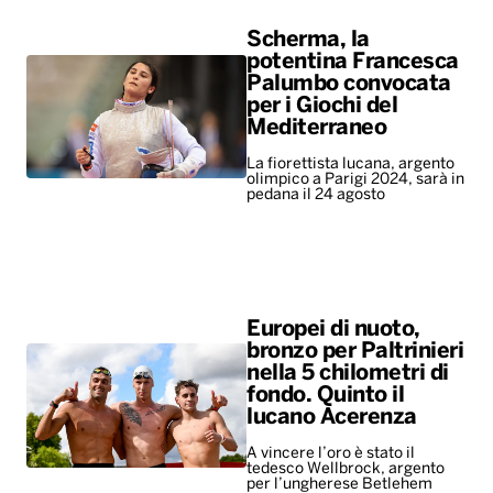
Scherma, la
potentina Francesca
Palumbo convocata
per i Giochi del
Mediterraneo
La fiorettista lucana, argento
olimpico a Parigi 2024, sarà in
pedana il 24 agosto
Europei di nuoto,
bronzo per Paltrinieri
nella 5 chilometri di
fondo. Quinto il
lucano Acerenza
A vincere l’oro è stato il
tedesco Wellbrock, argento
per l’ungherese Betlehem