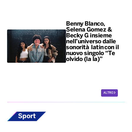
Benny Blanco,
Selena Gomez &
Becky G insieme
nell’universo dalle
sonorità latin con il
nuovo singolo “Te
olvido (la la)”
ALTRO
Sport