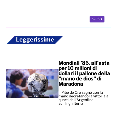
ALTRO
Leggerissime
Mondiali ’86, all’asta
per 10 milioni di
dollari il pallone della
“mano de dios” di
Maradona
Il Pibe de Oro segnò con la
mano decretando la vittoria ai
quarti dell'Argentina
sull'Inghilterra