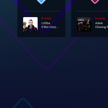
In onda
In onda
Litfiba
Adele
Il Mio Corpo Che Cambia