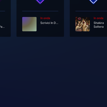
In onda
In onda
Scrivici In Diretta Su Whatsapp Al 333 12 12 333
Shakira
Chasing Pavements
Soltera