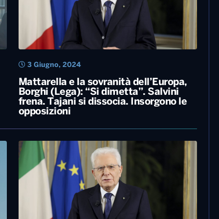
3 Giugno, 2024
Mattarella e la sovranità dell’Europa,
Borghi (Lega): “Si dimetta”. Salvini
frena. Tajani si dissocia. Insorgono le
opposizioni