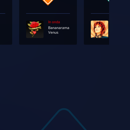
In onda
In onda
Bananarama
Venus