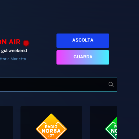
ASCOLTA
ON AIR
’ già weekend
GUARDA
ttoria Marletta