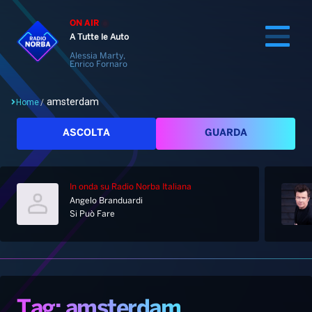
ON AIR
A Tutte le Auto
Alessia Marty,
Enrico Fornaro
amsterdam
Home
/
Cerca
ASCOLTA
GUARDA
In onda
su Radio Norba Italiana
Home
Angelo Branduardi
Si Può Fare
Radio
Notizie
Palinsesto
Pod&Play
Classifiche
Top News
Tag: amsterdam