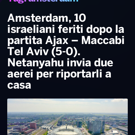
Gallery
Giochi&Concorsi
Locali
Playlist
Hit Dance
Radio Norba News TV
PALATOUR
Musica e Spettacolo
Notiziario
Generale
Amsterdam, 10
israeliani feriti dopo la
Voce al Bari
Sport
Interviste
Novità
partita Ajax – Maccabi
Battiti Live 2026
Radio Norba Consiglia
Oroscopo
Tel Aviv (5-0).
Leggerissime
Speciale Astrabilia 2026
Gallery
Netanyahu invia due
aerei per riportarli a
casa