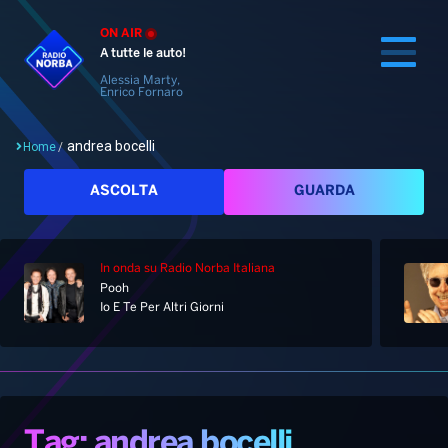
ON AIR
A tutte le auto!
Alessia Marty,
Enrico Fornaro
andrea bocelli
Home
/
Cerca
ASCOLTA
GUARDA
In onda
su Radio Norba Italiana
Home
Pooh
Io E Te Per Altri Giorni
Radio
Notizie
Palinsesto
Pod&Play
Classifiche
Top News
Tag: andrea bocelli