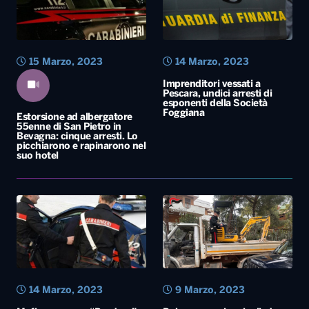
Foggiana
Estorsione ad albergatore
55enne di San Pietro in
Bevagna: cinque arresti. Lo
picchiarono e rapinarono nel
suo hotel
14 Marzo, 2023
9 Marzo, 2023
Mafia, processo “Pandora”:
Rubano mezzi agricoli, due
22 arresti eseguiti nel Barese
persone arrestate ad Andria
e in altre zone d’Italia
dopo un inseguimento
«
1
2
3
4
5
…
19
»