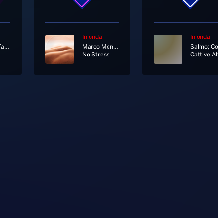
In onda
In onda
Pinguini Tattici Nucleari
Marco Mengoni
No Stress