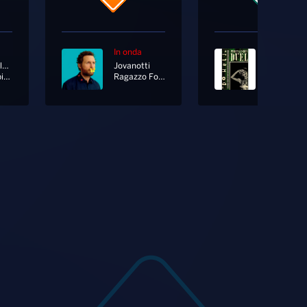
In onda
In onda
Salmo; Colapesce; Mace
Jovanotti
Propagan
Cattive Abitudini
Ragazzo Fortunato
Duel