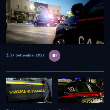
27 Settembre, 2022
22 Settembre, 2022
21 Settembre, 2022
Estorce denaro a un
Sequestra in casa l’ex
minorenne per fargli
compagna, arrestato
ottenere “protezione”:
30enne nel Foggiano
arrestato 21enne a Potenza