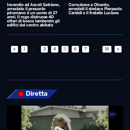
«
1
…
3
4
5
6
7
…
16
»
Diretta