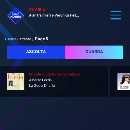
ON AIR
Alan Palmieri e Veronica Pellegrino
Page 5
Home
/
arresto
/
Cerca
ASCOLTA
GUARDA
In onda
su Radio Norba Italiana
Home
Alberto Fortis
La Sedia Di Lillà
Radio
Notizie
Palinsesto
Pod&Play
Classifiche
Top News
Tag: arresto
Gallery
Giochi&Concorsi
Locali
Playlist
Hit Dance