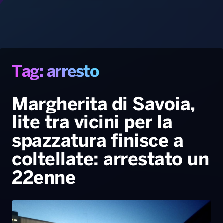
Radio Norba News TV
PALATOUR
Musica e Spettacolo
Notiziario
Generale
Margherita di Savoia,
lite tra vicini per la
Voce al Bari
Sport
Interviste
Novità
spazzatura finisce a
Battiti Live 2026
Radio Norba Consiglia
Oroscopo
coltellate: arrestato un
Leggerissime
Speciale Astrabilia 2026
Gallery
22enne