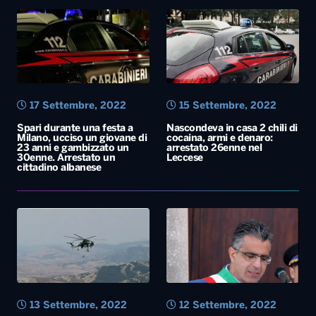
Spari durante una festa a
Nascondeva in casa 2 chili di
Milano, ucciso un giovane di
cocaina, armi e denaro:
23 anni e gambizzato un
arrestato 26enne nel
30enne. Arrestato un
Leccese
cittadino albanese
13 Settembre, 2022
12 Settembre, 2022
Incendio ad Ascoli Satriano,
Corruzione a Otranto,
arrestato il presunto
arrestati il sindaco Pierpaolo
piromane: è un uomo di 27
Cariddi e il fratello Luciano
anni. Il rogo distrusse 40
ettari di bosco lambendo gli
edifici del centro abitato